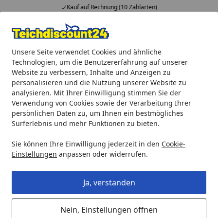
Kauf auf Rechnung (10 Zahlarten)
Alle Produkte
Mein Konto
Wunschl
Ein
Unsere Seite verwendet Cookies und ähnliche
4,92
/ 5
Suchen
Technologien, um die Benutzererfahrung auf unserer
Website zu verbessern, Inhalte und Anzeigen zu
Teichprodukte
Teichfilter & Teichbelüfter
Durchlauffilter
personalisieren und die Nutzung unserer Website zu
Startseite
analysieren. Mit Ihrer Einwilligung stimmen Sie der
Heissner Durchlauffilter-Set 24m³ -
Verwendung von Cookies sowie der Verarbeitung Ihrer
24W UVC (FPU24000-00) bis 2020
persönlichen Daten zu, um Ihnen ein bestmögliches
Surferlebnis und mehr Funktionen zu bieten.
Sie können Ihre Einwilligung jederzeit in den
Cookie-
Einstellungen
anpassen oder widerrufen.
Ja, verstanden
Nein, Einstellungen öffnen