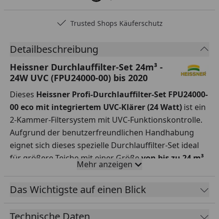
Trusted Shops Käuferschutz
…
Detailbeschreibung
Heissner Durchlauffilter-Set 24m³ -
24W UVC (FPU24000-00) bis 2020
Dieses
Heissner Profi-Durchlauffilter-Set FPU24000-
00 eco mit integriertem UVC-Klärer (24 Watt)
ist ein
2-Kammer-Filtersystem mit UVC-Funktionskontrolle.
Aufgrund der benutzerfreundlichen Handhabung
eignet sich dieses spezielle Durchlauffilter-Set ideal
für größere Teiche mit einer Größe
von bis zu 24 m³
.
Mehr anzeigen
Profitieren Sie von den perfekt aufeinander
abgestimmten Komponenten dieses
Komplett-Sets
.
Das Wichtigste auf einen Blick
Um die Bildung von Schwebealgen, Bakterien und
Keimen zu verhindern, befördert die hier enthaltene,
Technische Daten