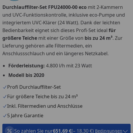
Durchlauffilter-Set FPU24000-00 eco
mit 2-Kammern
und
UVC-Funktionskontrolle, inklusive eco-Pumpe und
integriertem UVC-Klärer (24 Watt). Dank der leichten
Bedienbarkeit eignet sich dieses Profi-Set ideal
für
größere Teiche
mit einer Größe von
bis zu 24 m³
. Zur
Lieferung gehören alle Filtermedien, ein
Anschlussschlauch und ein längeres Netzkabel.
Förderleistung:
4.800 l/h mit 23 Watt
Modell bis 2020
Profi Durchlauffilter-Set
Für größere Teiche bis zu 24 m³
Inkl. Filtermedien und Anschlüsse
5 Jahre Garantie
So zahlen Sie nur
651,69 €
(– 18,30 €)
Bedingungen