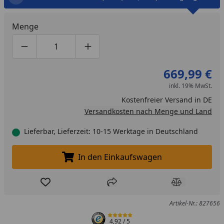
Menge
Produktmenge um eins verringern
Produktmenge manuell eingeben
Produktmenge um eins erhöhen
669,99 €
inkl. 19% MwSt.
Kostenfreier Versand in DE
Versandkosten nach Menge und Land
Lieferbar, Lieferzeit: 10-15 Werktage in Deutschland
In den Einkaufswagen
In den Einkaufswagen legen
Produkt zur Wunschliste hinzufügen
Teilen
Produkt Ver
Artikel-Nr.: 827656
4,92
/ 5