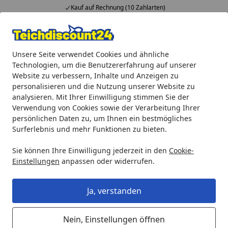
Kauf auf Rechnung (10 Zahlarten)
Alle Produkte
Mein Konto
Wunschl
Ein
Unsere Seite verwendet Cookies und ähnliche
4,92
/ 5
Suchen
Technologien, um die Benutzererfahrung auf unserer
Website zu verbessern, Inhalte und Anzeigen zu
Teichprodukte
Teichfilter & Teichbelüfter
Druckfilter
H
personalisieren und die Nutzung unserer Website zu
Startseite
analysieren. Mit Ihrer Einwilligung stimmen Sie der
Heissner Druckfilter, 7W UVC, inkl.
Verwendung von Cookies sowie der Verarbeitung Ihrer
Pumpe
persönlichen Daten zu, um Ihnen ein bestmögliches
Surferlebnis und mehr Funktionen zu bieten.
Sie können Ihre Einwilligung jederzeit in den
Cookie-
Einstellungen
anpassen oder widerrufen.
Ja, verstanden
Nein, Einstellungen öffnen