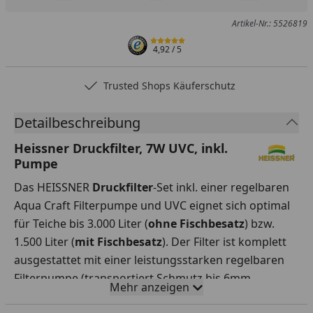
Produkt zur Wunschliste hinzufügen
Teilen
Produkt Ver
Artikel-Nr.: 5526819
4,92
/ 5
Trusted Shops Käuferschutz
Detailbeschreibung
Heissner Druckfilter, 7W UVC, inkl.
Pumpe
Das HEISSNER
Druckfilter
-Set inkl. einer regelbaren
Aqua Craft Filterpumpe und UVC eignet sich optimal
für Teiche bis 3.000 Liter (
ohne Fischbesatz
) bzw.
1.500 Liter (
mit Fischbesatz
). Der Filter ist komplett
ausgestattet mit einer leistungsstarken regelbaren
Filterpumpe (transportiert Schmutz bis 6mm
Mehr anzeigen
Korngröße), einem UVC
Teichklärer
und einem