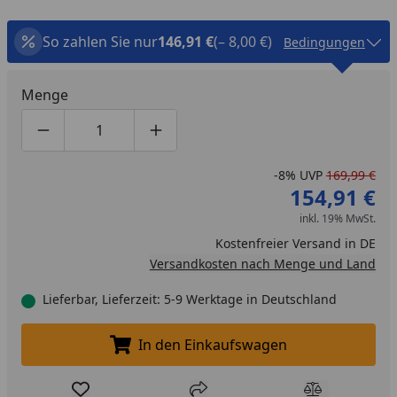
So zahlen Sie nur
146,91 €
(– 8,00 €)
Bedingungen
Menge
Produktmenge um eins verringern
Produktmenge manuell eingeben
Produktmenge um eins erhöhen
-8%
UVP
169,99 €
154,91 €
inkl. 19% MwSt.
Kostenfreier Versand in DE
Versandkosten nach Menge und Land
Lieferbar, Lieferzeit: 5-9 Werktage in Deutschland
In den Einkaufswagen
In den Einkaufswagen legen