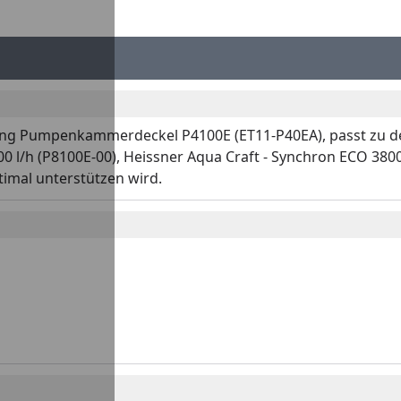
chtung Pumpenkammerdeckel P4100E (ET11-P40EA), passt zu 
00 l/h (P8100E-00), Heissner Aqua Craft - Synchron ECO 380
ptimal unterstützen wird.