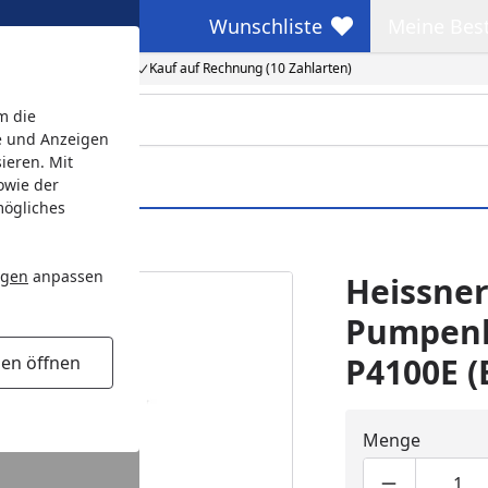
Wunschliste
Meine Bes
Wunschliste
Meine Beste
Kauf auf Rechnung (10 Zahlarten)
m die
e und Anzeigen
ieren. Mit
owie der
mögliches
P40EA)
ngen
anpassen
Heissner
Pumpenk
P4100E (
gen öffnen
Menge