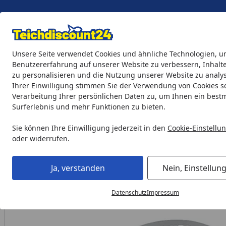
Eigene Montage-Teams
Unsere Seite verwendet Cookies und ähnliche Technologien, u
Benutzererfahrung auf unserer Website zu verbessern, Inhalt
zu personalisieren und die Nutzung unserer Website zu analys
Teichprodukte
Aquaristik
Söll Teichpflege & Fischfutter
Ihrer Einwilligung stimmen Sie der Verwendung von Cookies s
Verarbeitung Ihrer persönlichen Daten zu, um Ihnen ein best
Surferlebnis und mehr Funktionen zu bieten.
Heissner Dichtung Pumpenkammerdeckel für P4100E (ET11-
Startseite
Sie können Ihre Einwilligung jederzeit in den
Cookie-Einstellu
oder widerrufen.
Ja, verstanden
Nein, Einstellun
Datenschutz
Impressum