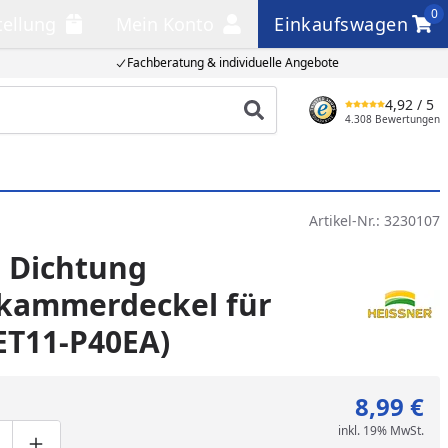
0
tellung
Mein Konto
Einkaufswagen
llung
Mein Konto
Einkaufswagen
Fachberatung & individuelle Angebote
4,92
/ 5
Produkt suchen
4.308 Bewertungen
Artikel-Nr.:
3230107
 Dichtung
ammerdeckel für
ET11-P40EA)
8,99 €
inkl. 19% MwSt.