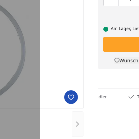
Produktmen
Pro
Am Lager, Lie
Wunschl
Pro
Deutschlands bester Händler
Trusted S
Produkt zur Wunschliste hi
Nächstes Bild anzeigen