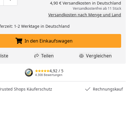
ge um eins verringern
duktmenge manuell eingeben
Produktmenge um eins erhöhen
4,90 € Versandkosten in Deutschland
Versandkostenfrei ab 11 Stück
Versandkosten nach Menge und Land
ferzeit: 1-2 Werktage in Deutschland
In den Einkaufswagen
In den Einkaufswagen legen
iste
Teilen
Vergleichen
dukt zur Wunschliste hinzufügen
Teilen
Produkt Vergle
4,92
/ 5
4.308 Bewertungen
hops Käuferschutz
Rechnungskauf
nzufügen