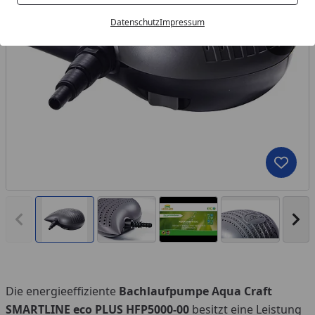
Datenschutz
Impressum
Produk
Vorheriges Bild anzeigen
Näc
Die energieeffiziente
Bachlaufpumpe Aqua Craft
You
SMARTLINE eco PLUS HFP5000-00
besitzt eine Leistung