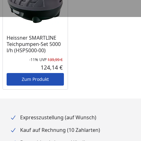
Heissner SMARTLINE
Teichpumpen-Set 5000
l/h (HSP5000-00)
-11%
UVP
139,99 €
Rabatt in Prozent
Ursprünglicher Preis
124,14 €
Aktueller Preis
Zum Produkt
Expresszustellung (auf Wunsch)
Kauf auf Rechnung (10 Zahlarten)