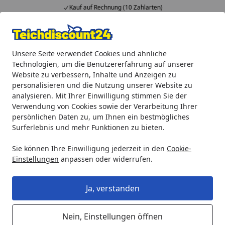
Kauf auf Rechnung (10 Zahlarten)
…
Alle Produkte
Mein Konto
Wunschl
Ein
Unsere Seite verwendet Cookies und ähnliche
4,92
/ 5
Suchen
Technologien, um die Benutzererfahrung auf unserer
Website zu verbessern, Inhalte und Anzeigen zu
Heissner Smartline ECO Bachlaufpumpe 5000 l/h (HFP5000-00
personalisieren und die Nutzung unserer Website zu
Startseite
analysieren. Mit Ihrer Einwilligung stimmen Sie der
Heissner Smartline ECO
Verwendung von Cookies sowie der Verarbeitung Ihrer
Bachlaufpumpe 5000 l/h (HFP5000-
persönlichen Daten zu, um Ihnen ein bestmögliches
Surferlebnis und mehr Funktionen zu bieten.
00) - bis 2020
Sie können Ihre Einwilligung jederzeit in den
Cookie-
Einstellungen
anpassen oder widerrufen.
Ja, verstanden
Nein, Einstellungen öffnen