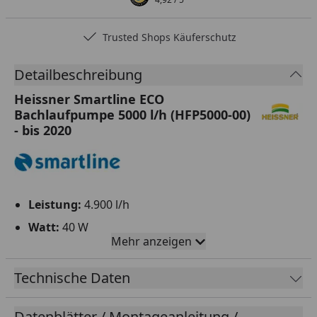
Trusted Shops Käuferschutz
Detailbeschreibung
Heissner Smartline ECO
Bachlaufpumpe 5000 l/h (HFP5000-00)
- bis 2020
Leistung:
4.90
0 l/h
Watt:
40 W
Mehr anzeigen
Förderhöhe:
ca.4,30 m
Schmutzdurchlass:
bis 6 mm Korngröße
Technische Daten
LxBxH:
26 x 18 x 11 cm
Datenblätter / Montageanleitung /