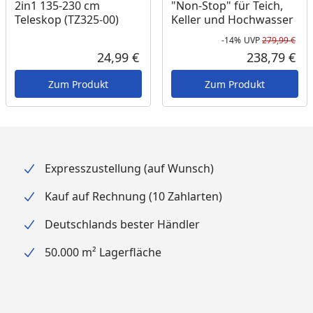
2in1 135-230 cm
"Non-Stop" für Teich,
Teleskop (TZ325-00)
Keller und Hochwasser
-14%
UVP
279,99 €
Rab
Urs
24,99 €
238,79 €
Aktueller Preis
Akt
Zum Produkt
Zum Produkt
Expresszustellung (auf Wunsch)
Kauf auf Rechnung (10 Zahlarten)
Deutschlands bester Händler
50.000 m² Lagerfläche