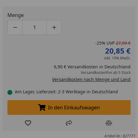
Menge
Produktmenge um eins verringern
Produktmenge manuell eingeben
Produktmenge um eins erhöhen
-25%
UVP
27,99 €
20,85 €
inkl. 19% MwSt.
6,90 € Versandkosten in Deutschland
Versandkostenfrei ab 5 Stück
Versandkosten nach Menge und Land
Am Lager, Lieferzeit: 2-3 Werktage in Deutschland
In den Einkaufswagen
In den Einkaufswagen legen
Produkt zur Wunschliste hinzufügen
Teilen
Produkt Ver
Artikel-Nr.: 827771