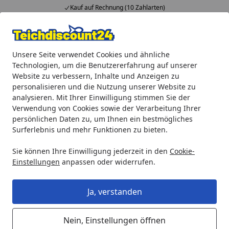
Kauf auf Rechnung (10 Zahlarten)
Alle Produkte
Mein Konto
Wunschl
Ein
Unsere Seite verwendet Cookies und ähnliche
4,92
/ 5
Suchen
Technologien, um die Benutzererfahrung auf unserer
Website zu verbessern, Inhalte und Anzeigen zu
Teichprodukte
Teichpflege & Teichreinigung
Helfer zur 
personalisieren und die Nutzung unserer Website zu
Startseite
analysieren. Mit Ihrer Einwilligung stimmen Sie der
Heissner ALU-Teleskopstange (1,20 -
Verwendung von Cookies sowie der Verarbeitung Ihrer
3,60 m) (2502081CF)
persönlichen Daten zu, um Ihnen ein bestmögliches
Surferlebnis und mehr Funktionen zu bieten.
Sie können Ihre Einwilligung jederzeit in den
Cookie-
Einstellungen
anpassen oder widerrufen.
Ja, verstanden
Nein, Einstellungen öffnen