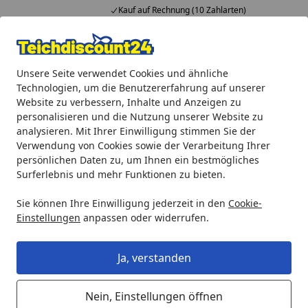
Kauf auf Rechnung (10 Zahlarten)
Alle Produkte
Mein Konto
Wunschl
Ein
Unsere Seite verwendet Cookies und ähnliche
4,92
/ 5
Suchen
Technologien, um die Benutzererfahrung auf unserer
Website zu verbessern, Inhalte und Anzeigen zu
Heissner Achse (ET10-P40EN)
personalisieren und die Nutzung unserer Website zu
Startseite
analysieren. Mit Ihrer Einwilligung stimmen Sie der
Heissner Achse (ET10-P40EN)
Verwendung von Cookies sowie der Verarbeitung Ihrer
persönlichen Daten zu, um Ihnen ein bestmögliches
Surferlebnis und mehr Funktionen zu bieten.
Sie können Ihre Einwilligung jederzeit in den
Cookie-
Einstellungen
anpassen oder widerrufen.
Ja, verstanden
Nein, Einstellungen öffnen
Produk