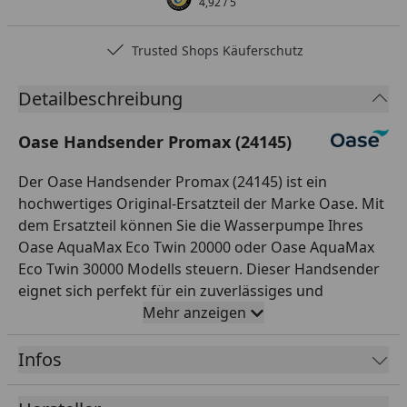
4,92
/ 5
Trusted Shops Käuferschutz
Detailbeschreibung
Oase Handsender Promax (24145)
Der Oase Handsender Promax (24145) ist ein
hochwertiges Original-Ersatzteil der Marke Oase. Mit
dem Ersatzteil können Sie die Wasserpumpe Ihres
Oase AquaMax Eco Twin 20000 oder Oase AquaMax
Eco Twin 30000 Modells steuern. Dieser Handsender
eignet sich perfekt für ein zuverlässiges und
einfaches Handling. Mit dem Oase Handsender
Mehr anzeigen
Promax (24145) erhalten Sie ein qualitativ
hochwertiges Ersatzteil für Ihr Teichsystem.
Infos