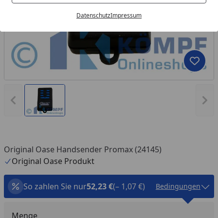
Datenschutz
Impressum
Produk
Vorheriges Bild anzeigen
Näc
Original Oase Handsender Promax (24145)
Original Oase Produkt
So zahlen Sie nur
52,23 €
(– 1,07 €)
Bedingungen
Menge