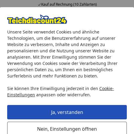
Kauf auf Rechnung (10 Zahlarten)
Alle Produkte
Mein Konto
Wunschl
Ein
Unsere Seite verwendet Cookies und ähnliche
4,92
/ 5
Suchen
Technologien, um die Benutzererfahrung auf unserer
Website zu verbessern, Inhalte und Anzeigen zu
Oase Handsender Promax (24145)
personalisieren und die Nutzung unserer Website zu
Startseite
analysieren. Mit Ihrer Einwilligung stimmen Sie der
Oase Handsender Promax (24145)
Verwendung von Cookies sowie der Verarbeitung Ihrer
persönlichen Daten zu, um Ihnen ein bestmögliches
5
(1 Bewertung)
Surferlebnis und mehr Funktionen zu bieten.
Sie können Ihre Einwilligung jederzeit in den
Cookie-
Einstellungen
anpassen oder widerrufen.
Ja, verstanden
Nein, Einstellungen öffnen