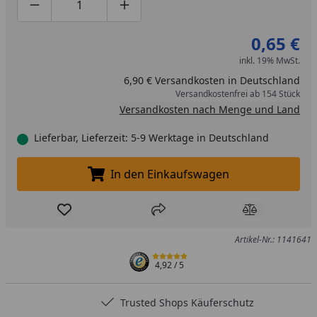
Produktmenge um eins verringern
Produktmenge manuell eingeben
Produktmenge um eins erhöhen
0,65 €
inkl. 19% MwSt.
6,90 € Versandkosten in Deutschland
Versandkostenfrei ab 154 Stück
Versandkosten nach Menge und Land
Lieferbar, Lieferzeit: 5-9 Werktage in Deutschland
In den Einkaufswagen
In den Einkaufswagen legen
Produkt zur Wunschliste hinzufügen
Teilen
Produkt Ver
Artikel-Nr.: 1141641
4,92
/ 5
Trusted Shops Käuferschutz