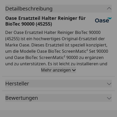
Detailbeschreibung
Oase Ersatzteil Halter Reiniger für
BioTec 90000 (45255)
Der Oase Ersatzteil Halter Reiniger BioTec 90000
(45255) ist ein hochwertiges Original-Ersatzteil der
Marke Oase. Dieses Ersatzteil ist speziell konzipiert,
um die Modelle Oase BioTec ScreenMatic² Set 90000
und Oase BioTec ScreenMatic² 90000 zu ergänzen
und zu unterstützen. Es ist leicht zu installieren und
stellt den optimalen Schutz und Komfort für Ihr
Mehr anzeigen
Gartenteich-System sicher. Mit diesem Ersatzteil
bekommen Sie ein Produkt, das sich durch eine lange
Hersteller
Lebensdauer und eine hohe Qualität auszeichnet.
Bewertungen