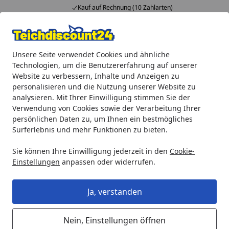
Kauf auf Rechnung (10 Zahlarten)
Alle Produkte
Mein Konto
Wunschl
Ein
Unsere Seite verwendet Cookies und ähnliche
4,92
/ 5
Suchen
Technologien, um die Benutzererfahrung auf unserer
Website zu verbessern, Inhalte und Anzeigen zu
Oase Ersatzteil Halter Reiniger für BioTec 90000 (45255)
personalisieren und die Nutzung unserer Website zu
Startseite
analysieren. Mit Ihrer Einwilligung stimmen Sie der
Oase Ersatzteil Halter Reiniger für
Verwendung von Cookies sowie der Verarbeitung Ihrer
BioTec 90000 (45255)
persönlichen Daten zu, um Ihnen ein bestmögliches
Surferlebnis und mehr Funktionen zu bieten.
Sie können Ihre Einwilligung jederzeit in den
Cookie-
Einstellungen
anpassen oder widerrufen.
Ja, verstanden
Nein, Einstellungen öffnen