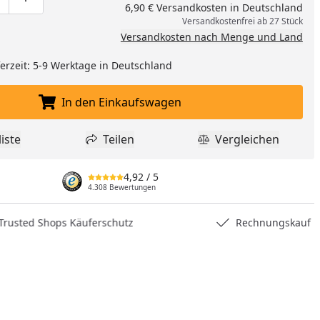
ge um eins verringern
duktmenge manuell eingeben
Produktmenge um eins erhöhen
6,90 € Versandkosten in Deutschland
Versandkostenfrei ab 27 Stück
Versandkosten nach Menge und Land
eferzeit: 5-9 Werktage in Deutschland
In den Einkaufswagen
In den Einkaufswagen legen
iste
Teilen
Vergleichen
dukt zur Wunschliste hinzufügen
Teilen
Produkt Vergle
4,92
/ 5
4.308 Bewertungen
hops Käuferschutz
Rechnungskauf
nzufügen