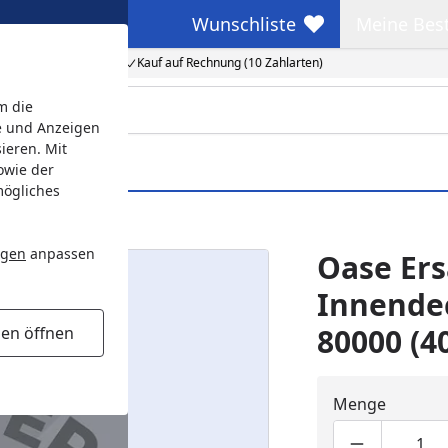
Wunschliste
Meine Bes
Wunschliste
Meine Beste
Kauf auf Rechnung (10 Zahlarten)
m die
e und Anzeigen
ieren. Mit
owie der
mögliches
0 (40071)
ngen
anpassen
Oase Ers
Innendec
80000 (4
gen öffnen
Menge