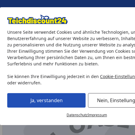
Eigene Montage-Teams
Unsere Seite verwendet Cookies und ähnliche Technologien, u
Benutzererfahrung auf unserer Website zu verbessern, Inhalt
zu personalisieren und die Nutzung unserer Website zu analys
Teichprodukte
Aquaristik
Söll Teichpflege & Fischfutter
Ihrer Einwilligung stimmen Sie der Verwendung von Cookies s
Verarbeitung Ihrer persönlichen Daten zu, um Ihnen ein best
Surferlebnis und mehr Funktionen zu bieten.
Oase Ersatzteil Halter Innendeckel für BioTec Premium 8000
Startseite
Sie können Ihre Einwilligung jederzeit in den
Cookie-Einstellu
oder widerrufen.
Ja, verstanden
Nein, Einstellun
Datenschutz
Impressum