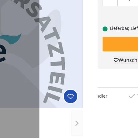
Produktmen
Pro
Lieferbar, Li
Wunschl
Pro
Deutschlands bester Händler
Trusted S
Produkt zur Wunschliste hi
Nächstes Bild anzeigen