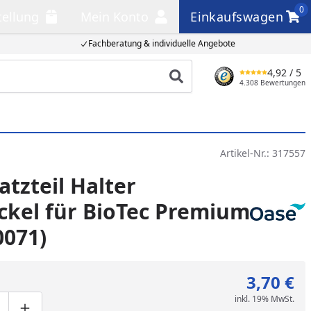
0
tellung
Mein Konto
Einkaufswagen
llung
Mein Konto
Einkaufswagen
Fachberatung & individuelle Angebote
4,92
/ 5
Produkt suchen
4.308 Bewertungen
Artikel-Nr.:
317557
atzteil Halter
kel für BioTec Premium
0071)
3,70 €
inkl. 19% MwSt.