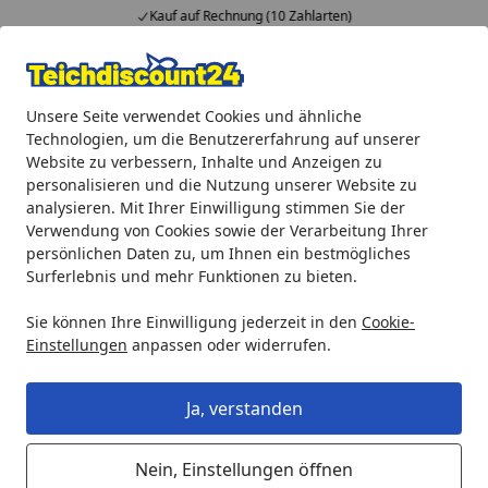
Kauf auf Rechnung (10 Zahlarten)
Alle Produkte
Mein Konto
Wunschl
Ein
Unsere Seite verwendet Cookies und ähnliche
4,92
/ 5
Suchen
Technologien, um die Benutzererfahrung auf unserer
Website zu verbessern, Inhalte und Anzeigen zu
Gutschein
personalisieren und die Nutzung unserer Website zu
Startseite
analysieren. Mit Ihrer Einwilligung stimmen Sie der
Gutschein
Verwendung von Cookies sowie der Verarbeitung Ihrer
persönlichen Daten zu, um Ihnen ein bestmögliches
Surferlebnis und mehr Funktionen zu bieten.
Sie können Ihre Einwilligung jederzeit in den
Cookie-
Einstellungen
anpassen oder widerrufen.
Ja, verstanden
Nein, Einstellungen öffnen