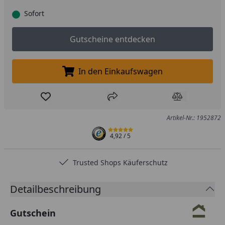
Sofort
Gutscheine entdecken
In den Einkaufswagen
In den Einkaufswagen legen
Produkt zur Wunschliste hinzufügen
Teilen
Produkt Ver
Artikel-Nr.: 1952872
4,92
/ 5
Trusted Shops Käuferschutz
Detailbeschreibung
Gutschein