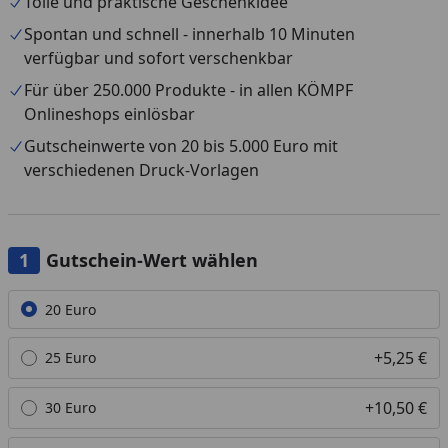
Tolle und praktische Geschenkidee
Mail. Die Auswahl der Design-Vorlagen finden Sie über
Spontan und schnell - innerhalb 10 Minuten
die "Gutschein drucken"-Funktion in der E-Mail.
verfügbar und sofort verschenkbar
Für über 250.000 Produkte - in allen KÖMPF
Onlineshops einlösbar
Gutscheinwerte von 20 bis 5.000 Euro mit
verschiedenen Druck-Vorlagen
Gutschein-Wert wählen
Alle anzeigen (20)
20 Euro
+5,25 €
25 Euro
+10,50 €
30 Euro