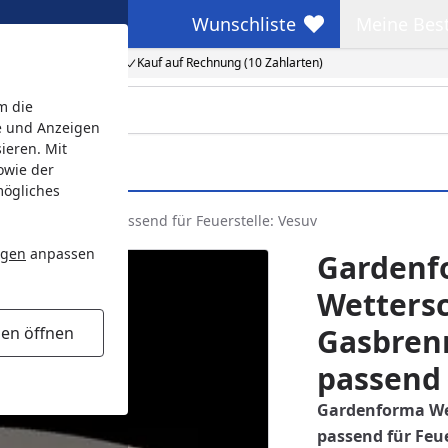
Wunschliste
Meine Bes
Wunschliste
Meine Beste
Kauf auf Rechnung (10 Zahlarten)
m die
e und Anzeigen
ieren. Mit
owie der
mögliches
Kanevas Textil, passend für Feuerstelle: Vesuv
ngen
anpassen
Gardenf
Wetters
Gasbrenn
gen öffnen
passend 
Gardenforma Wet
passend für Feue