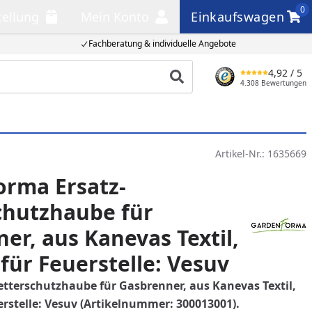
0
tellung
Mein Konto
Einkaufswagen
llung
Mein Konto
Einkaufswagen
Fachberatung & individuelle Angebote
4,92
/ 5
Produkt suchen
4.308 Bewertungen
Artikel-Nr.:
1635669
orma Ersatz-
chutzhaube für
er, aus Kanevas Textil,
für Feuerstelle: Vesuv
terschutzhaube für Gasbrenner, aus Kanevas Textil,
rstelle: Vesuv
(Artikelnummer: 300013001).