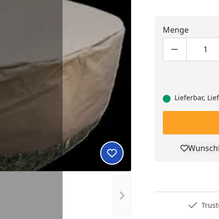
Menge
Produktmen
Pro
Lieferbar, Li
Wunschl
Pro
Produkt zur Wunschliste hi
Nächstes Bild anzeigen
Deutschlands bester Händler
Trusted S