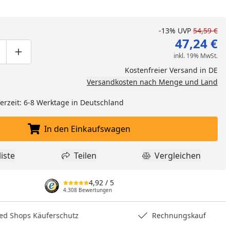
-13%
UVP
54,59 €
47,24 €
inkl. 19% MwSt.
ge um eins verringern
duktmenge manuell eingeben
Produktmenge um eins erhöhen
Kostenfreier Versand in DE
Versandkosten nach Menge und Land
eferzeit: 6-8 Werktage in Deutschland
In den Einkaufswagen
In den Einkaufswagen legen
iste
Teilen
Vergleichen
dukt zur Wunschliste hinzufügen
Teilen
Produkt Vergle
nzufügen
4,92
/ 5
4.308 Bewertungen
hops Käuferschutz
Rechnungskauf