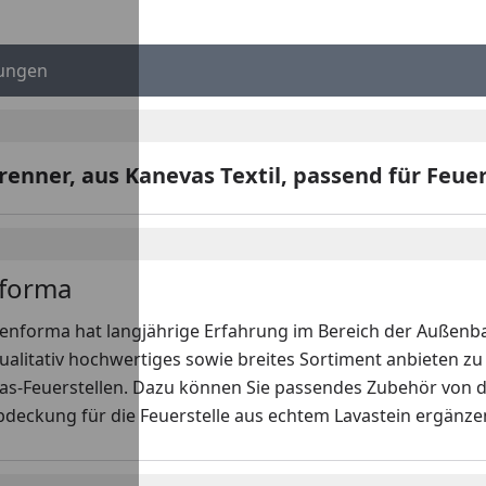
ungen
nner, aus Kanevas Textil, passend für Feuer
forma
enforma hat langjährige Erfahrung im Bereich der Außenbau
ualitativ hochwertiges sowie breites Sortiment anbieten z
Gas-Feuerstellen. Dazu können Sie passendes Zubehör von 
Abdeckung für die Feuerstelle aus echtem Lavastein ergänzen