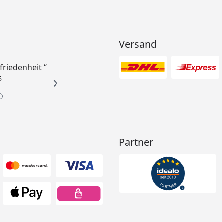
Versand
ufriedenheit “
6
Partner