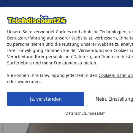
Eigene Montage-Teams
Unsere Seite verwendet Cookies und ähnliche Technologien, u
Benutzererfahrung auf unserer Website zu verbessern, Inhalt
zu personalisieren und die Nutzung unserer Website zu analys
Teichprodukte
Aquaristik
Söll Teichpflege & Fischfutter
Ihrer Einwilligung stimmen Sie der Verwendung von Cookies s
Verarbeitung Ihrer persönlichen Daten zu, um Ihnen ein best
Surferlebnis und mehr Funktionen zu bieten.
Gardenforma Ersatz-Wetterschutzhaube für Gasbrenner, aus 
Startseite
Sie können Ihre Einwilligung jederzeit in den
Cookie-Einstellu
oder widerrufen.
Ja, verstanden
Nein, Einstellun
Datenschutz
Impressum