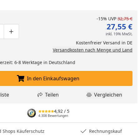
-15%
UVP
32,75 €
27,55 €
inkl. 19% MwSt.
ge um eins verringern
duktmenge manuell eingeben
Produktmenge um eins erhöhen
Kostenfreier Versand in DE
Versandkosten nach Menge und Land
eferzeit: 6-8 Werktage in Deutschland
In den Einkaufswagen
In den Einkaufswagen legen
iste
Teilen
Vergleichen
dukt zur Wunschliste hinzufügen
Teilen
Produkt Vergle
nzufügen
4,92
/ 5
4.308 Bewertungen
hops Käuferschutz
Rechnungskauf