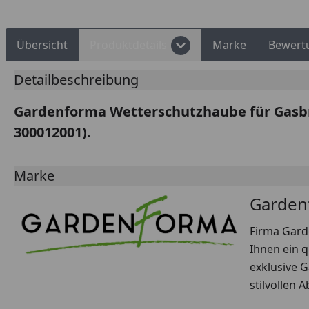
Übersicht
Produktdetails
Marke
Bewert
Detailbeschreibung
Gardenforma Wetterschutzhaube für Gasbre
300012001).
Marke
Garden
Firma Gard
Ihnen ein q
exklusive 
stilvollen 