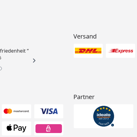
Versand
ufriedenheit “
6
Partner