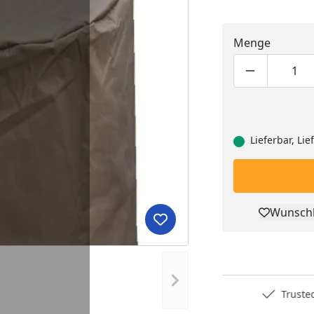
Menge
Produktmen
Pro
Lieferbar, Li
Wunschl
Pro
Produkt zur Wunschliste hi
Nächstes Bild anzeigen
Deutschlands bester Händler
Trusted S