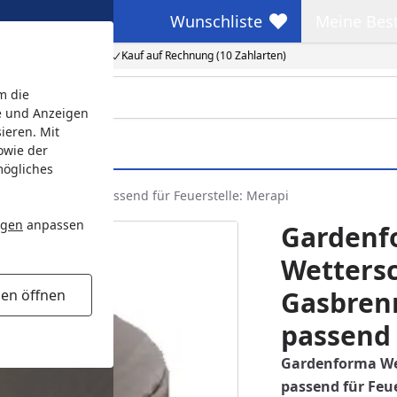
Wunschliste
Meine Bes
Wunschliste
Meine Beste
Kauf auf Rechnung (10 Zahlarten)
m die
e und Anzeigen
ieren. Mit
owie der
mögliches
Kanevas Textil, passend für Feuerstelle: Merapi
ngen
anpassen
Gardenf
Wetters
Gasbrenn
gen öffnen
passend 
Gardenforma Wet
passend für Feu