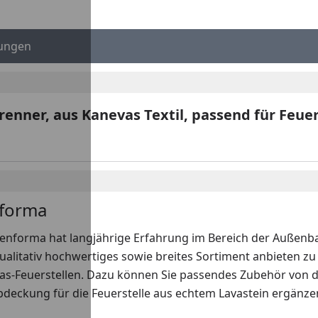
ungen
nner, aus Kanevas Textil, passend für Feuer
forma
enforma hat langjährige Erfahrung im Bereich der Außenbau
ualitativ hochwertiges sowie breites Sortiment anbieten z
Gas-Feuerstellen. Dazu können Sie passendes Zubehör von 
Abdeckung für die Feuerstelle aus echtem Lavastein ergänzen