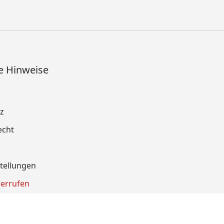
e Hinweise
z
echt
tellungen
derrufen