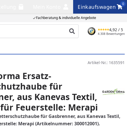
0
tellung
Mein Konto
Einkaufswagen
llung
Mein Konto
Einkaufswagen
Fachberatung & individuelle Angebote
4,92
/ 5
Produkt suchen
4.308 Bewertungen
Artikel-Nr.:
1635591
orma Ersatz-
chutzhaube für
er, aus Kanevas Textil,
für Feuerstelle: Merapi
terschutzhaube für Gasbrenner, aus Kanevas Textil,
erstelle: Merapi
(Artikelnummer: 300012001).