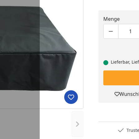
Menge
Produktmen
Pro
Lieferbar, Li
Wunschl
Pro
Produkt zur Wunschliste hi
Nächstes Bild anzeigen
Deutschlands bester Händler
Trusted S