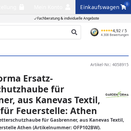
0
tellung
Mein Konto
Einkaufswagen
llung
Mein Konto
Einkaufswagen
Fachberatung & individuelle Angebote
4,92
/ 5
Produkt suchen
4.308 Bewertungen
Artikel-Nr.:
4058915
orma Ersatz-
chutzhaube für
er, aus Kanevas Textil,
für Feuerstelle: Athen
terschutzhaube für Gasbrenner, aus Kanevas Textil,
erstelle Athen (Artikelnummer: OFP102BW).