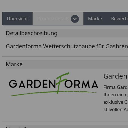
Übersicht
Produktdetails
Marke
Bewert
Detailbeschreibung
Gardenforma Wetterschutzhaube für Gasbrenne
Marke
Garden
Firma Gard
Ihnen ein q
exklusive 
stilvollen 