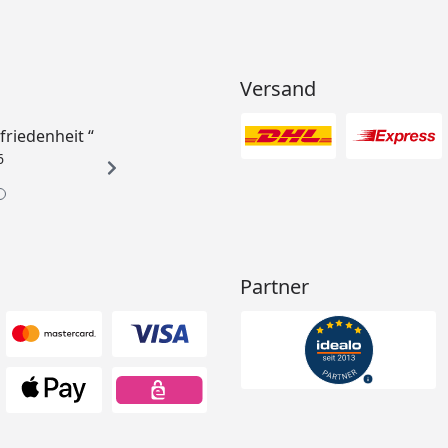
Versand
ufriedenheit “
6
Partner