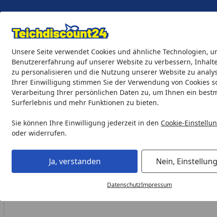
Eigene Montage-Teams
Unsere Seite verwendet Cookies und ähnliche Technologien, u
Benutzererfahrung auf unserer Website zu verbessern, Inhalt
zu personalisieren und die Nutzung unserer Website zu analys
Teichprodukte
Aquaristik
Söll Teichpflege & Fischfutter
Ihrer Einwilligung stimmen Sie der Verwendung von Cookies s
Verarbeitung Ihrer persönlichen Daten zu, um Ihnen ein best
Surferlebnis und mehr Funktionen zu bieten.
Gardenforma Ersatz-Wetterschutzhaube für Gasbrenner, aus 
Startseite
Sie können Ihre Einwilligung jederzeit in den
Cookie-Einstellu
oder widerrufen.
Ja, verstanden
Nein, Einstellun
Datenschutz
Impressum