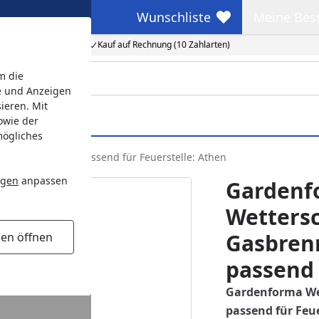
Wunschliste
Meine Bes
Wunschliste
Meine Beste
Kauf auf Rechnung (10 Zahlarten)
m die
e und Anzeigen
ieren. Mit
owie der
mögliches
Kanevas Textil, passend für Feuerstelle: Athen
ngen
anpassen
Gardenf
Wetters
Gasbrenn
gen öffnen
passend 
Gardenforma Wet
passend für Feu