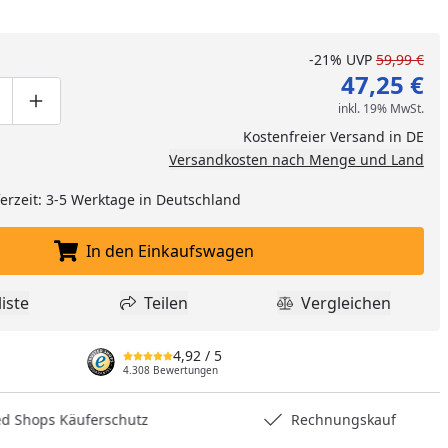
-21%
UVP
59,99 €
47,25 €
inkl. 19% MwSt.
ge um eins verringern
duktmenge manuell eingeben
Produktmenge um eins erhöhen
Kostenfreier Versand in DE
Versandkosten nach Menge und Land
eferzeit: 3-5 Werktage in Deutschland
In den Einkaufswagen
In den Einkaufswagen legen
iste
Teilen
Vergleichen
dukt zur Wunschliste hinzufügen
Teilen
Produkt Vergle
nzufügen
4,92
/ 5
4.308 Bewertungen
hops Käuferschutz
Rechnungskauf