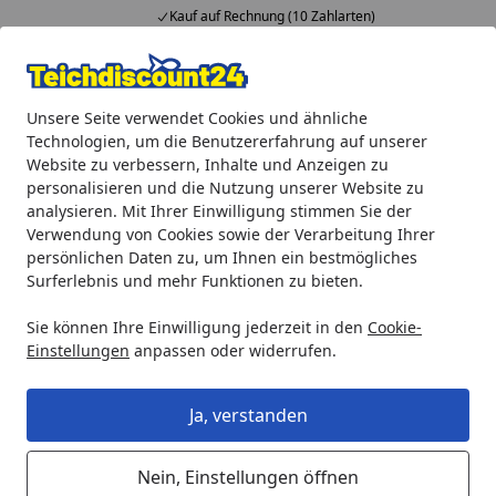
Kauf auf Rechnung (10 Zahlarten)
Alle Produkte
Mein Konto
Wunschl
Ein
Unsere Seite verwendet Cookies und ähnliche
4,92
/ 5
Suchen
Technologien, um die Benutzererfahrung auf unserer
Website zu verbessern, Inhalte und Anzeigen zu
Gardenforma Ersatz-Wetterschutzhaube für Gasbrenner, aus 
personalisieren und die Nutzung unserer Website zu
Startseite
analysieren. Mit Ihrer Einwilligung stimmen Sie der
Gardenforma Ersatz-
Verwendung von Cookies sowie der Verarbeitung Ihrer
Wetterschutzhaube für Gasbrenner,
persönlichen Daten zu, um Ihnen ein bestmögliches
Surferlebnis und mehr Funktionen zu bieten.
aus Kanevas Textil, passend für
Feuerstelle: Aragaz
Sie können Ihre Einwilligung jederzeit in den
Cookie-
Einstellungen
anpassen oder widerrufen.
Ja, verstanden
Nein, Einstellungen öffnen