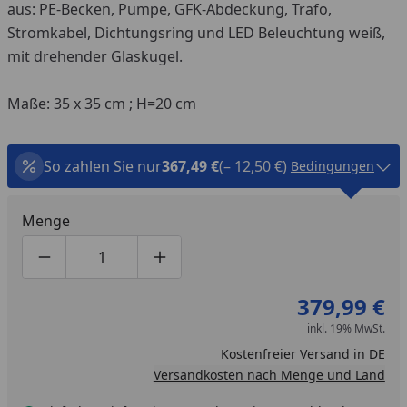
aus: PE-Becken, Pumpe, GFK-Abdeckung, Trafo,
Stromkabel, Dichtungsring und LED Beleuchtung weiß,
mit drehender Glaskugel.
Maße: 35 x 35 cm ; H=20 cm
So zahlen Sie nur
367,49 €
(– 12,50 €)
Bedingungen
Menge
Produktmenge um eins verringern
Produktmenge manuell eingeben
Produktmenge um eins erhöhen
379,99 €
inkl. 19% MwSt.
Kostenfreier Versand in DE
Versandkosten nach Menge und Land