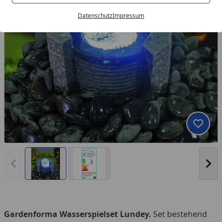
Datenschutz
Impressum
Produk
Vorheriges Bild anzeigen
Näc
Gardenforma Wasserspielset Lundey.
Set bestehend