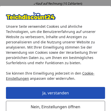
Kauf auf Rechnung (10 Zahlarten)
Alle Produkte
Mein Konto
Wunschl
Ein
Unsere Seite verwendet Cookies und ähnliche
4,92
/ 5
Suchen
Technologien, um die Benutzererfahrung auf unserer
Website zu verbessern, Inhalte und Anzeigen zu
Gardenforma Wasserspielset Lundey mit drehender Glaskug
personalisieren und die Nutzung unserer Website zu
Startseite
analysieren. Mit Ihrer Einwilligung stimmen Sie der
Gardenforma Wasserspielset
Verwendung von Cookies sowie der Verarbeitung Ihrer
Lundey mit drehender Glaskugel
persönlichen Daten zu, um Ihnen ein bestmögliches
Surferlebnis und mehr Funktionen zu bieten.
Sie können Ihre Einwilligung jederzeit in den
Cookie-
Einstellungen
anpassen oder widerrufen.
Ja, verstanden
Nein, Einstellungen öffnen