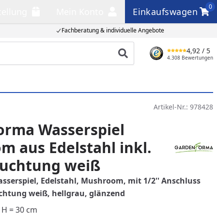
0
tellung
Mein Konto
Einkaufswagen
llung
Mein Konto
Einkaufswagen
Fachberatung & individuelle Angebote
4,92
/ 5
Produkt suchen
4.308 Bewertungen
Artikel-Nr.:
978428
orma Wasserspiel
 aus Edelstahl inkl.
euchtung weiß
serspiel, Edelstahl, Mushroom, mit 1/2'' Anschluss
uchtung weiß, hellgrau, glänzend
 H = 30 cm