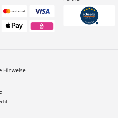
e Hinweise
z
echt