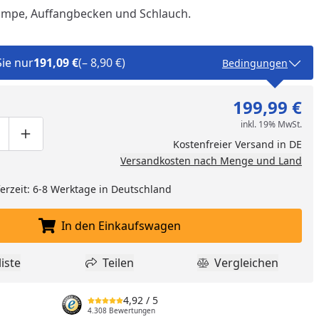
Pumpe, Auffangbecken und Schlauch.
Sie nur
191,09 €
(– 8,90 €)
Bedingungen
199,99 €
inkl. 19% MwSt.
ge um eins verringern
duktmenge manuell eingeben
Produktmenge um eins erhöhen
Kostenfreier Versand in DE
Versandkosten nach Menge und Land
eferzeit: 6-8 Werktage in Deutschland
In den Einkaufswagen
nzufügen
In den Einkaufswagen legen
iste
Teilen
Vergleichen
dukt zur Wunschliste hinzufügen
Teilen
Produkt Vergle
4,92
/ 5
4.308 Bewertungen