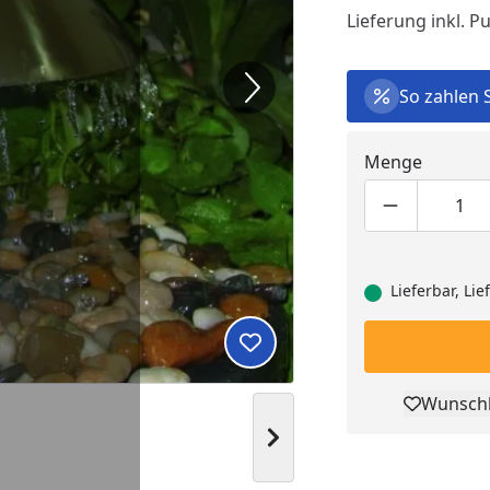
Lieferung inkl. 
So zahlen 
Menge
Produktmen
Pro
Lieferbar, Li
Produkt zur Wunschliste hi
Wunschl
Pro
Nächstes Bild anzeigen