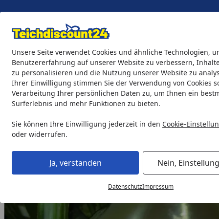
Eigene Montage-Teams
Unsere Seite verwendet Cookies und ähnliche Technologien, u
Benutzererfahrung auf unserer Website zu verbessern, Inhalt
zu personalisieren und die Nutzung unserer Website zu analys
Teichprodukte
Aquaristik
Söll Teichpflege & Fischfutter
Ihrer Einwilligung stimmen Sie der Verwendung von Cookies s
Verarbeitung Ihrer persönlichen Daten zu, um Ihnen ein best
Surferlebnis und mehr Funktionen zu bieten.
Gardenforma Wasserspiel Mushroom aus Edelstahl inkl. LE
Startseite
Sie können Ihre Einwilligung jederzeit in den
Cookie-Einstellu
oder widerrufen.
Ja, verstanden
Nein, Einstellun
Datenschutz
Impressum