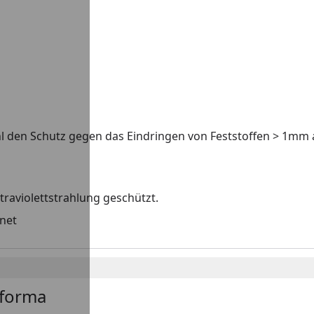
hl den Schutz gegen das Eindringen von Feststoffen > 1mm 
traviolettstrahlung geschützt.
gnet
forma