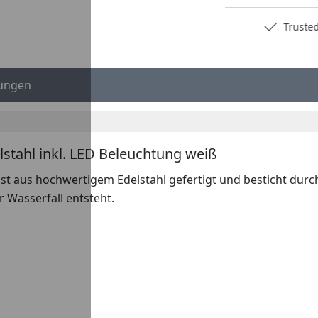
Deutschlands bester Händler
Trusted S
ungen
tahl inkl. LED Beleuchtung weiß
 ist aus hochwertigem Edelstahl gefertigt und besticht dur
r Wasserfall entsteht.