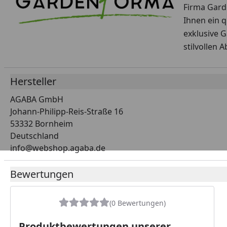
Firma Gard
Ihnen ein q
exklusive 
stilvollen 
Hersteller
AGABA GmbH
Johann-Philipp-Reis-Straße 16
53332 Bornheim
Deutschland
info@webshop.agaba.de
Bewertungen
(0 Bewertungen)
Produktbewertungen unserer