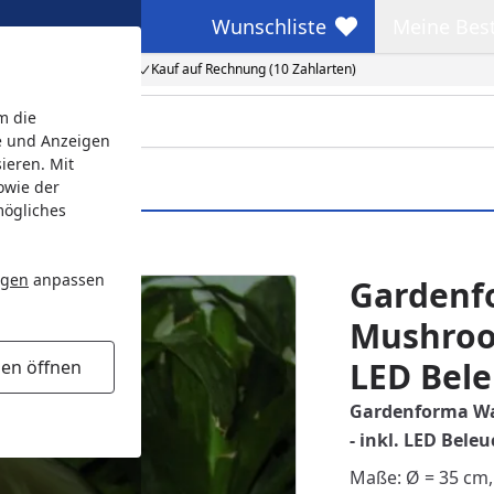
Wunschliste
Meine Bes
Wunschliste
Meine Beste
Kauf auf Rechnung (10 Zahlarten)
m die
e und Anzeigen
ieren. Mit
owie der
mögliches
D Beleuchtung weiß
ngen
anpassen
Gardenf
Mushroom
LED Bel
gen öffnen
Gardenforma Was
- inkl. LED Bele
Maße: Ø = 35 cm,