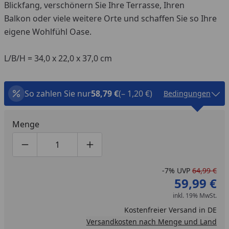
Blickfang, verschönern Sie Ihre Terrasse, Ihren
Balkon oder viele weitere Orte und schaffen Sie so Ihre
eigene Wohlfühl Oase.
L/B/H = 34,0 x 22,0 x 37,0 cm
So zahlen Sie nur
58,79 €
(– 1,20 €)
Bedingungen
Menge
Produktmenge um eins verringern
Produktmenge manuell eingeben
Produktmenge um eins erhöhen
-7%
UVP
64,99 €
59,99 €
inkl. 19% MwSt.
Kostenfreier Versand in DE
Versandkosten nach Menge und Land