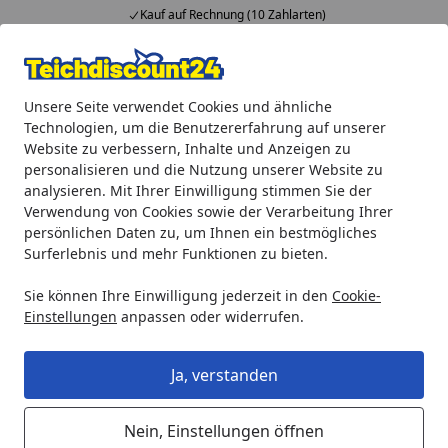
Kauf auf Rechnung (10 Zahlarten)
Alle Produkte
Mein Konto
Wunschl
Ein
Unsere Seite verwendet Cookies und ähnliche
4,92
/ 5
Suchen
Technologien, um die Benutzererfahrung auf unserer
Website zu verbessern, Inhalte und Anzeigen zu
Gardenforma Wasserspiel Magod
personalisieren und die Nutzung unserer Website zu
Startseite
analysieren. Mit Ihrer Einwilligung stimmen Sie der
Gardenforma Wasserspiel Magod
Verwendung von Cookies sowie der Verarbeitung Ihrer
persönlichen Daten zu, um Ihnen ein bestmögliches
Surferlebnis und mehr Funktionen zu bieten.
Sie können Ihre Einwilligung jederzeit in den
Cookie-
Einstellungen
anpassen oder widerrufen.
Ja, verstanden
Nein, Einstellungen öffnen