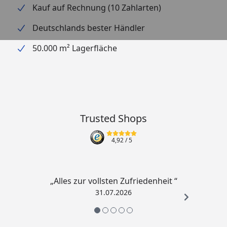
Kauf auf Rechnung (10 Zahlarten)
Balkon oder viele weitere Orte und schaffen Sie so
Ihre eigene Wohlfühl-Oase.
Deutschlands bester Händler
50.000 m² Lagerfläche
Features und technische Spezifikationen:
aus hochwertigem Polystone gefertigt
dickwandiges Material
inklusive Umwälzpumpe
Trusted Shops
inklusive LED Beleuchtung
UV-beständig
4,92
/ 5
in Steinoptik
steckerfertig vormontiert
„Alles zur vollsten Zufriedenheit “
inklusive Wasserspeicher
31.07.2026
für Haus und Garten
Maße: ca. 34,0 x 22,0 x 37,0 cm