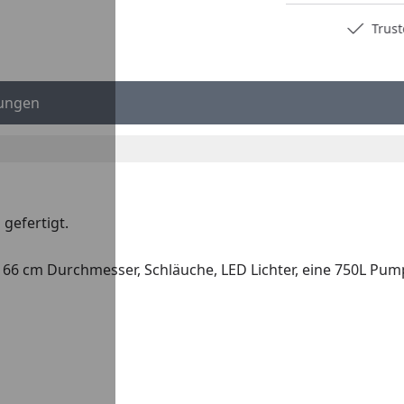
Deutschlands bester Händler
Trusted S
ungen
gefertigt.
66 cm Durchmesser, Schläuche, LED Lichter, eine 750L Pum