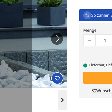
So zahlen 
Menge
Produktmen
Pro
Lieferbar, Li
Produkt zur Wunschliste hi
Wunschl
Pro
Nächstes Bild anzeigen