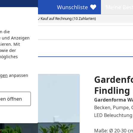
Wunschliste
Meine Bes
Wunschliste
Meine Beste
Kauf auf Rechnung (10 Zahlarten)
m die
e und Anzeigen
ieren. Mit
owie der
mögliches
ngen
anpassen
Gardenf
Findling
gen öffnen
Gardenforma Was
Becken, Pumpe, G
LED Beleuchtung
Maße: Ø 20-30 c