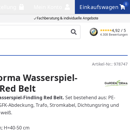
0
tellung
Mein Konto
Einkaufswagen
llung
Mein Konto
Einkaufswagen
Fachberatung & individuelle Angebote
4,92
/ 5
Produkt suchen
4.308 Bewertungen
Artikel-Nr.:
978747
orma Wasserspiel-
 Red Belt
serspiel-Findling Red Belt.
Set bestehend aus: PE-
FK-Abdeckung, Trafo, Stromkabel, Dichtungsring und
 weiß.
m; H=40-50 cm