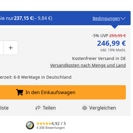
Sie nur
237,15 €
(– 9,84 €)
Bedingungen
-5%
UVP
259,99 €
246,99 €
inkl. 19% MwSt.
ge um eins verringern
duktmenge manuell eingeben
Produktmenge um eins erhöhen
Kostenfreier Versand in DE
Versandkosten nach Menge und Land
eferzeit: 6-8 Werktage in Deutschland
In den Einkaufswagen
In den Einkaufswagen legen
nzufügen
iste
Teilen
Vergleichen
dukt zur Wunschliste hinzufügen
Teilen
Produkt Vergle
4,92
/ 5
4.308 Bewertungen