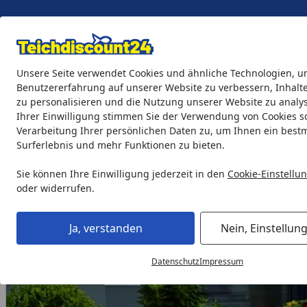
Eigene Montage-Teams
Unsere Seite verwendet Cookies und ähnliche Technologien, u
Benutzererfahrung auf unserer Website zu verbessern, Inhalt
zu personalisieren und die Nutzung unserer Website zu analys
Teichprodukte
Aquaristik
Söll Teichpflege & Fischfutter
Ihrer Einwilligung stimmen Sie der Verwendung von Cookies s
Verarbeitung Ihrer persönlichen Daten zu, um Ihnen ein best
Surferlebnis und mehr Funktionen zu bieten.
Gardenforma Wasserspiel-Findling Red Belt
Startseite
Sie können Ihre Einwilligung jederzeit in den
Cookie-Einstellu
oder widerrufen.
Ja, verstanden
Nein, Einstellun
Datenschutz
Impressum