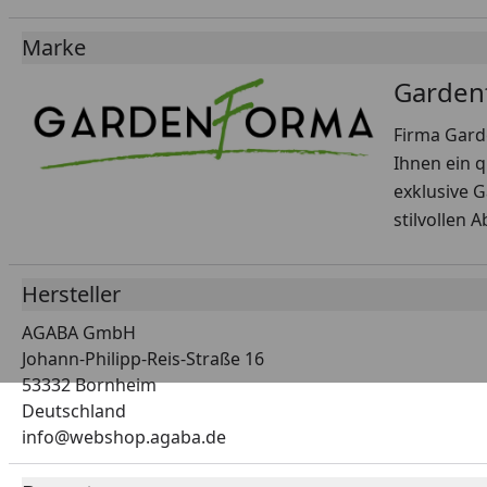
Marke
Garden
Firma Gard
Ihnen ein q
exklusive 
stilvollen 
Hersteller
AGABA GmbH
Johann-Philipp-Reis-Straße 16
53332 Bornheim
Deutschland
info@webshop.agaba.de