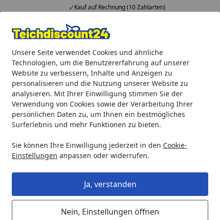
Kauf auf Rechnung (10 Zahlarten)
Alle Produkte
Mein Konto
Wunschl
Ein
Unsere Seite verwendet Cookies und ähnliche
4,92
/ 5
Suchen
Technologien, um die Benutzererfahrung auf unserer
Website zu verbessern, Inhalte und Anzeigen zu
Gardenforma Wasserspiel Abby
personalisieren und die Nutzung unserer Website zu
Startseite
analysieren. Mit Ihrer Einwilligung stimmen Sie der
Gardenforma Wasserspiel Abby
Verwendung von Cookies sowie der Verarbeitung Ihrer
persönlichen Daten zu, um Ihnen ein bestmögliches
Surferlebnis und mehr Funktionen zu bieten.
Sie können Ihre Einwilligung jederzeit in den
Cookie-
Einstellungen
anpassen oder widerrufen.
Ja, verstanden
Nein, Einstellungen öffnen