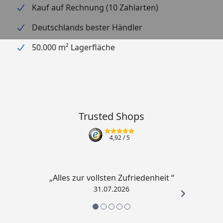
Kauf auf Rechnung (10 Zahlarten)
Balkon oder viele weitere Orte und schaffen Sie so
Ihre eigene Wohlfühl-Oase.
Deutschlands bester Händler
50.000 m² Lagerfläche
Features und technische Spezifikationen:
aus hochwertigem Polystone gefertigt
dickwandiges Material
inklusive Umwälzpumpe
Trusted Shops
inklusive LED Beleuchtung
UV-beständig
4,92
/ 5
in Holz- und Steinoptik
steckerfertig vormontiert
„Alles zur vollsten Zufriedenheit “
inklusive Wasserspeicher
31.07.2026
für Haus und Garten
Maße ca. 45,0 x 37,0 x 76,0 cm