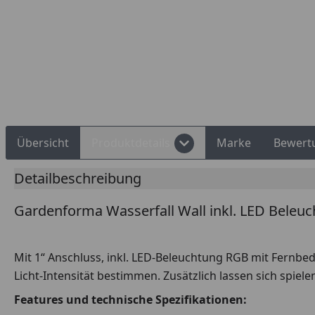
Rechnungskauf
Montageservice
Übersicht
Produktdetails
Marke
Bewert
Detailbeschreibung
Gardenforma Wasserfall Wall inkl. LED Beleu
Mit 1“ Anschluss, inkl. LED-Beleuchtung RGB mit Fernbe
Licht-Intensität bestimmen. Zusätzlich lassen sich spi
Features und technische Spezifikationen: