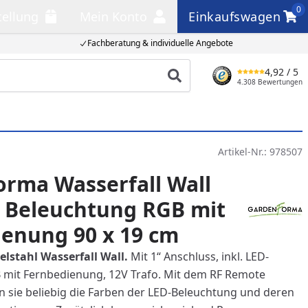
0
tellung
Mein Konto
Einkaufswagen
llung
Mein Konto
Einkaufswagen
Fachberatung & individuelle Angebote
4,92
/ 5
Produkt suchen
4.308 Bewertungen
Artikel-Nr.:
978507
rma Wasserfall Wall
D Beleuchtung RGB mit
enung 90 x 19 cm
lstahl Wasserfall Wall.
Mit 1“ Anschluss, inkl. LED-
 mit Fernbedienung, 12V Trafo. Mit dem RF Remote
n sie beliebig die Farben der LED-Beleuchtung und deren