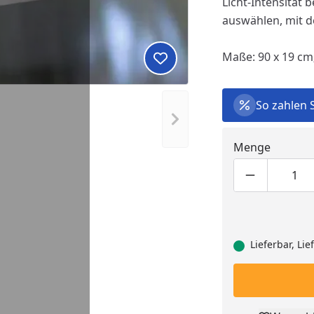
Licht-Intensität
auswählen, mit d
Maße: 90 x 19 cm
Produkt zur Wunschliste hi
So zahlen 
Nächstes Bild anzeigen
Menge
Produktmen
Pro
Lieferbar, Li