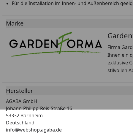
Für die Installation im Innen- und Außenbereich geei
Marke
Garden
Firma Gard
Ihnen ein q
exklusive 
stilvollen 
Hersteller
AGABA GmbH
Johann-Philipp-Reis-Straße 16
53332 Bornheim
Deutschland
info@webshop.agaba.de