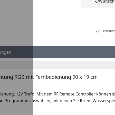
Wunschl
Pro
Deutschlands bester Händler
Trusted S
ungen
chtung RGB mit Fernbedienung 90 x 19 cm
dienung, 12V Trafo. Mit dem RF Remote Controller können s
elend Programme auswählen, mit denen Sie Ihrem Wasserspi