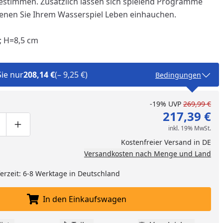
 bestimmen. Zusätzlich lassen sich spielend Programme
enen Sie Ihrem Wasserspiel Leben einhauchen.
; H=8,5 cm
nzufügen
Sie nur
208,14 €
(– 9,25 €)
Bedingungen
-19%
UVP
269,99 €
217,39 €
inkl. 19% MwSt.
ge um eins verringern
duktmenge manuell eingeben
Produktmenge um eins erhöhen
Kostenfreier Versand in DE
Versandkosten nach Menge und Land
eferzeit: 6-8 Werktage in Deutschland
In den Einkaufswagen
In den Einkaufswagen legen