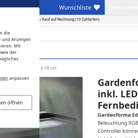
Wunschliste
Meine Bes
Wunschliste
Meine Beste
Kauf auf Rechnung (10 Zahlarten)
m die
e und Anzeigen
ieren. Mit
owie der
mögliches
t Fernbedienung 90 x 19 cm
ngen
anpassen
Gardenfo
inkl. LE
Fernbedi
gen öffnen
Gardenforma Ede
Beleuchtung RGB
Controller könne