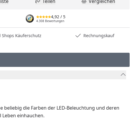
iste
Teilen
Vergleichen
dukt zur Wunschliste hinzufügen
Teilen
Produkt Vergle
4,92
/ 5
4.308 Bewertungen
hops Käuferschutz
Rechnungskauf
ie beliebig die Farben der LED-Beleuchtung und deren
el Leben einhauchen.