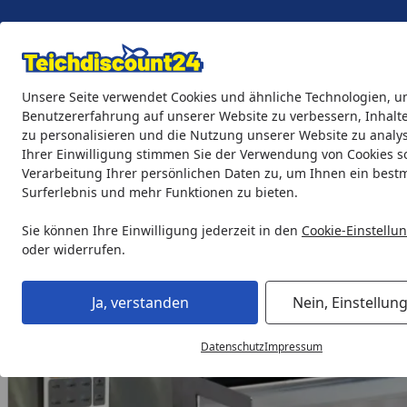
Eigene Montage-Teams
Unsere Seite verwendet Cookies und ähnliche Technologien, u
Benutzererfahrung auf unserer Website zu verbessern, Inhalt
zu personalisieren und die Nutzung unserer Website zu analys
Teichprodukte
Aquaristik
Söll Teichpflege & Fischfutter
Ihrer Einwilligung stimmen Sie der Verwendung von Cookies s
Verarbeitung Ihrer persönlichen Daten zu, um Ihnen ein best
Surferlebnis und mehr Funktionen zu bieten.
Gardenforma Wasserfall Wall inkl. LED Beleuchtung RGB mi
Startseite
Sie können Ihre Einwilligung jederzeit in den
Cookie-Einstellu
oder widerrufen.
Ja, verstanden
Nein, Einstellun
Datenschutz
Impressum