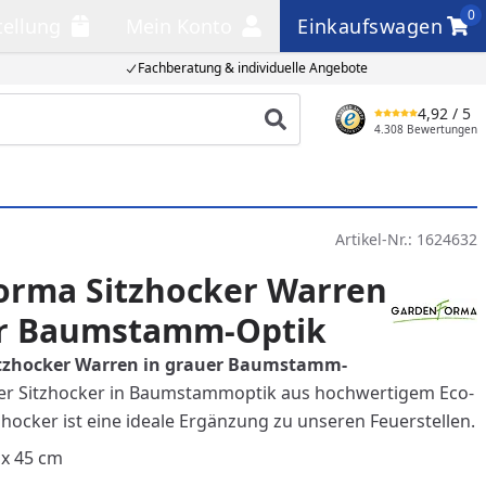
0
tellung
Mein Konto
Einkaufswagen
llung
Mein Konto
Einkaufswagen
Fachberatung & individuelle Angebote
4,92
/ 5
Produkt suchen
4.308 Bewertungen
Artikel-Nr.:
1624632
orma Sitzhocker Warren
er Baumstamm-Optik
tzhocker Warren in grauer Baumstamm-
er Sitzhocker in Baumstammoptik aus hochwertigem Eco-
zhocker ist eine ideale Ergänzung zu unseren Feuerstellen.
 x 45 cm