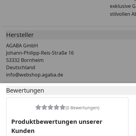
exklusive 
stilvollen 
Hersteller
AGABA GmbH
Johann-Philipp-Reis-Straße 16
53332 Bornheim
Deutschland
info@webshop.agaba.de
Bewertungen
(0 Bewertungen)
Produktbewertungen unserer
Kunden