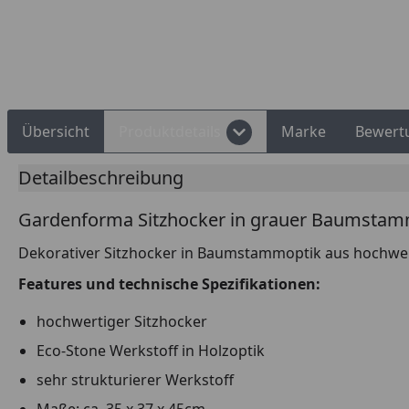
Rechnungskauf
Montageservice
Übersicht
Produktdetails
Marke
Bewert
Detailbeschreibung
Gardenforma Sitzhocker in grauer Baumstam
Dekorativer Sitzhocker in Baumstammoptik aus hochwerti
Features und technische Spezifikationen:
hochwertiger Sitzhocker
Eco-Stone Werkstoff in Holzoptik
sehr strukturierer Werkstoff