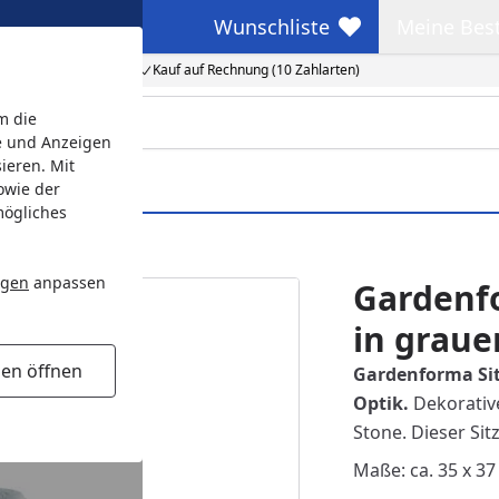
Wunschliste
Meine Bes
Wunschliste
Meine Beste
Kauf auf Rechnung (10 Zahlarten)
m die
e und Anzeigen
ieren. Mit
owie der
mögliches
ik
ngen
anpassen
Gardenf
in grau
gen öffnen
Gardenforma Si
Optik
.
Dekorativ
Stone. Dieser Sit
Maße: ca. 35 x 37