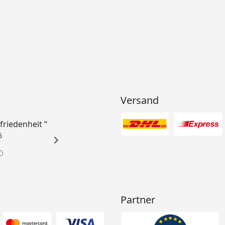
Versand
ufriedenheit “
6
Partner