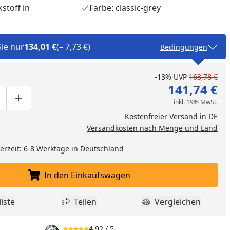
stoff in
Farbe: classic-grey
Sie nur
134,01 €
(– 7,73 €)
Bedingungen
-13%
UVP
163,78 €
141,74 €
inkl. 19% MwSt.
ge um eins verringern
duktmenge manuell eingeben
Produktmenge um eins erhöhen
Kostenfreier Versand in DE
Versandkosten nach Menge und Land
eferzeit: 6-8 Werktage in Deutschland
nzufügen
In den Einkaufswagen
In den Einkaufswagen legen
iste
Teilen
Vergleichen
dukt zur Wunschliste hinzufügen
Teilen
Produkt Vergle
4,92
/ 5