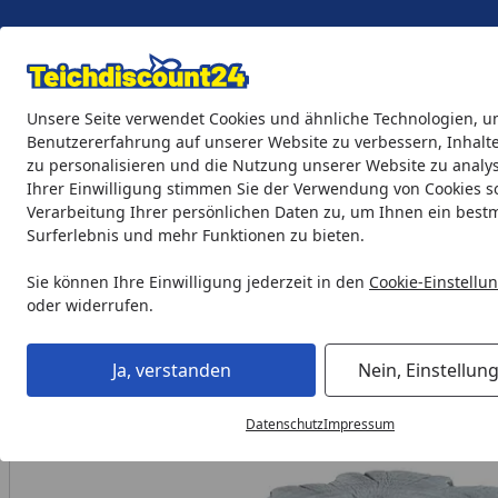
Eigene Montage-Teams
Unsere Seite verwendet Cookies und ähnliche Technologien, u
Benutzererfahrung auf unserer Website zu verbessern, Inhalt
zu personalisieren und die Nutzung unserer Website zu analys
Teichprodukte
Aquaristik
Söll Teichpflege & Fischfutter
Ihrer Einwilligung stimmen Sie der Verwendung von Cookies s
Verarbeitung Ihrer persönlichen Daten zu, um Ihnen ein best
Surferlebnis und mehr Funktionen zu bieten.
Gardenforma Sitzhocker Warren in grauer Baumstamm-Opt
Startseite
Sie können Ihre Einwilligung jederzeit in den
Cookie-Einstellu
oder widerrufen.
Ja, verstanden
Nein, Einstellun
Datenschutz
Impressum