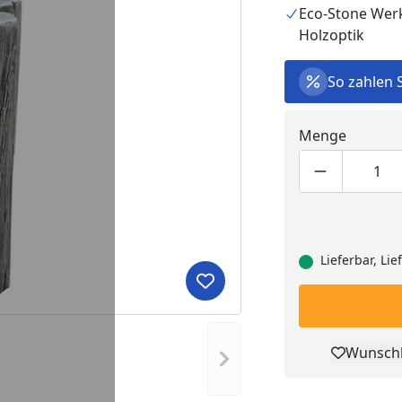
Eco-Stone Werk
Holzoptik
So zahlen 
Menge
Produktmen
Pro
Lieferbar, Li
Produkt zur Wunschliste hi
Wunschl
Nächstes Bild anzeigen
Pro