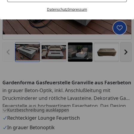
Datenschutz
Impressum
Produk
Vorheriges Bild anzeigen
Näc
Gardenforma Gasfeuerstelle Granville aus Faserbeton
You
in grauer Beton-Optik, inkl. Anschlußleitung mit
Druckminderer und rötliche Lavasteine. Dekorative Gas-
Feuerstelle aus hochwertigem Faserbeton. Das Design
Kurzbeschreibung ausklappen
ist in einer Rechteck Form mit Betonoptik gestaltet. Mit
Rechteckiger Lounge Feuertisch
dieser Gas-Feuerstelle setzen Sie ein Highlight in Ihrem
In grauer Betonoptik
Garten und auf Ihrer Terrasse. Zum Zubehör gehören