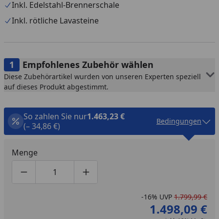
Inkl. Edelstahl-Brennerschale
rötlich-braune Lavasteine zur Dekorationszwecke, eine
qualitative Edelstahl-Brenneinheit sowie ein Edelstahl-
Inkl. rötliche Lavasteine
Schutz der Zündvorrichtung. Die Gas-Feuerstelle verfügt
über einen seitlich angebrachten elektronischen Zünder
und einen Gas-Regler, über den die Höhe der Flammen
Empfohlenes Zubehör wählen
einstellbar ist.
Diese Zubehörartikel wurden von unseren Experten speziell
auf dieses Produkt abgestimmt.
Maße: ca. L 152 x B 70 x H 43 cm
So zahlen Sie nur
1.463,23 €
Bedingungen
(– 34,86 €)
Menge
Produktmenge um eins verringern
Produktmenge manuell eingeben
Produktmenge um eins erhöhen
-16%
UVP
1.799,99 €
1.498,09 €