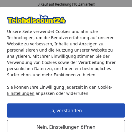
Kauf auf Rechnung (10 Zahlarten)
…
Alle Produkte
Mein Konto
Wunschl
Ein
Unsere Seite verwendet Cookies und ähnliche
4,92
/ 5
Suchen
Technologien, um die Benutzererfahrung auf unserer
Website zu verbessern, Inhalte und Anzeigen zu
Gardenforma Gas Feuerstelle Granvill
personalisieren und die Nutzung unserer Website zu
Startseite
analysieren. Mit Ihrer Einwilligung stimmen Sie der
Gardenforma Gas Feuerstelle
Verwendung von Cookies sowie der Verarbeitung Ihrer
Granvill
persönlichen Daten zu, um Ihnen ein bestmögliches
Surferlebnis und mehr Funktionen zu bieten.
Sie können Ihre Einwilligung jederzeit in den
Cookie-
Einstellungen
anpassen oder widerrufen.
Ja, verstanden
Nein, Einstellungen öffnen