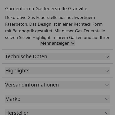
Gardenforma Gasfeuerstelle Granville
Dekorative Gas-Feuerstelle aus hochwertigem
Faserbeton. Das Design ist in einer Rechteck Form
mit Betonoptik gestaltet. Mit dieser Gas-Feuerstelle
setzen Sie ein Highlight in Ihrem Garten und auf Ihrer
Mehr anzeigen
Terrasse. Zum Zubehör gehören rötlich-braune
Lavasteine zur Dekorationszwecke, eine qualitative
Technische Daten
Edelstahl-Brenneinheit sowie ein Edelstahl-Schutz der
Zündvorrichtung. Die Gas-Feuerstelle verfügt über
Highlights
einen seitlich angebrachten elektronischen Zünder
und einen Gas-Regler, über den die Höhe der
Versandinformationen
Flammen einstellbar ist.
rechteckiger Lounge Feuertisch
Marke
inkl. hochwertige
Abdeckhaube
zum Schutz vor
Witterungseinflüssen
Hersteller