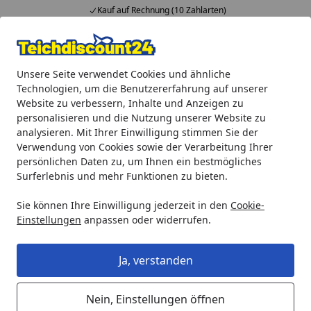
Kauf auf Rechnung (10 Zahlarten)
Alle Produkte
Mein Konto
Wunschl
Ein
Unsere Seite verwendet Cookies und ähnliche
4,92
/ 5
Suchen
Technologien, um die Benutzererfahrung auf unserer
Website zu verbessern, Inhalte und Anzeigen zu
Gardenforma Tisch Gas Feuerstelle Colima
personalisieren und die Nutzung unserer Website zu
Startseite
analysieren. Mit Ihrer Einwilligung stimmen Sie der
Gardenforma Tisch Gas Feuerstelle
Verwendung von Cookies sowie der Verarbeitung Ihrer
Colima
persönlichen Daten zu, um Ihnen ein bestmögliches
Surferlebnis und mehr Funktionen zu bieten.
Sie können Ihre Einwilligung jederzeit in den
Cookie-
Einstellungen
anpassen oder widerrufen.
Ja, verstanden
Nein, Einstellungen öffnen