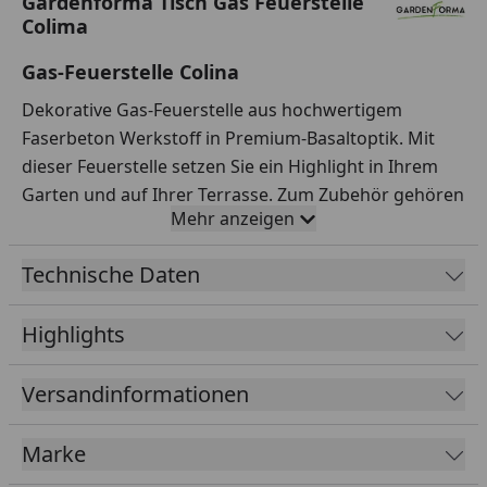
Gardenforma Tisch Gas Feuerstelle
Colima
Gas-Feuerstelle Colina
Dekorative Gas-Feuerstelle aus hochwertigem
Faserbeton Werkstoff in Premium-Basaltoptik. Mit
dieser Feuerstelle setzen Sie ein Highlight in Ihrem
Garten und auf Ihrer Terrasse. Zum Zubehör gehören
Mehr anzeigen
schwarze Lavasteine, eine Edelstahl-Brennerschale
sowie ein Schutz der Zündvorrichtung. Die
Technische Daten
Feuerstelle verfügt über einen seitlich
angebrachten elektronischen Starter und einen
Highlights
präzisen Regulierer (50 mbar Druckminderer), so ist
ein Höchstmaß an Komfort gewährt.
Versandinformationen
Eine hochwertige
Abdeckhaube
zum Schutz vor
Witterungseinflüssen gehört zum Lieferumfang.
Zur Inbetriebnahme wird lediglich noch eine
Marke
Gasquelle benötigt.