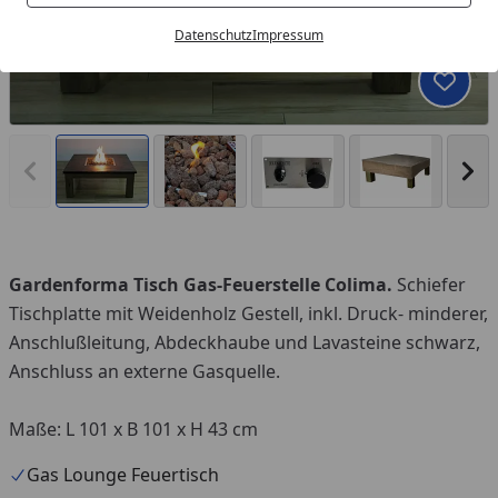
Datenschutz
Impressum
Produk
Vorheriges Bild anzeigen
Näc
Gardenforma Tisch Gas-Feuerstelle Colima.
Schiefer
Tischplatte mit Weidenholz Gestell, inkl. Druck- minderer,
Anschlußleitung, Abdeckhaube und Lavasteine schwarz,
Anschluss an externe Gasquelle.
Maße: L 101 x B 101 x H 43 cm
Gas Lounge Feuertisch