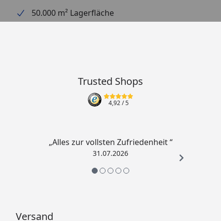
schafft eine Lounge-Atmosphäre
50.000 m² Lagerfläche
Maße: ca. 45 x 45 x 25 cm (aufgebaut)
ideale Ergänzung zu unseren Feuerstellen
Trusted Shops
4,92
/ 5
„Alles zur vollsten Zufriedenheit “
31.07.2026
Versand