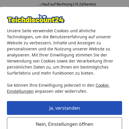
Kauf auf Rechnung (10 Zahlarten)
Alle Produkte
Mein Konto
Wunschl
Ein
Unsere Seite verwendet Cookies und ähnliche
4,92
/ 5
Suchen
Technologien, um die Benutzererfahrung auf unserer
Website zu verbessern, Inhalte und Anzeigen zu
Gardenforma Feuerschutz Glasumrandung passend zu Gas F
personalisieren und die Nutzung unserer Website zu
Startseite
analysieren. Mit Ihrer Einwilligung stimmen Sie der
Gardenforma Feuerschutz
Verwendung von Cookies sowie der Verarbeitung Ihrer
Glasumrandung passend zu Gas
persönlichen Daten zu, um Ihnen ein bestmögliches
Surferlebnis und mehr Funktionen zu bieten.
Feuerstellen Montreal und Rova
Bar
Sie können Ihre Einwilligung jederzeit in den
Cookie-
Einstellungen
anpassen oder widerrufen.
Ja, verstanden
Nein, Einstellungen öffnen