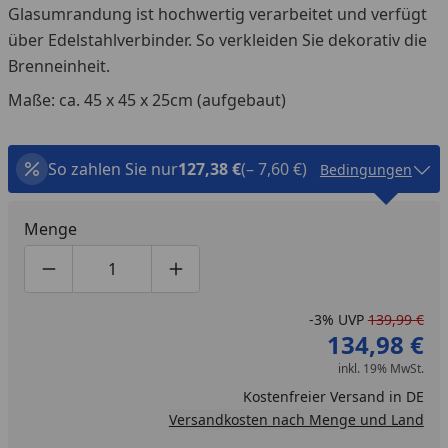
Glasumrandung ist hochwertig verarbeitet und verfügt
über Edelstahlverbinder. So verkleiden Sie dekorativ die
Brenneinheit.
Maße: ca. 45 x 45 x 25cm (aufgebaut)
So zahlen Sie nur
127,38 €
(– 7,60 €)
Bedingungen
Menge
Produktmenge um eins verringern
Produktmenge manuell eingeben
Produktmenge um eins erhöhen
-3%
UVP
139,99 €
134,98 €
inkl. 19% MwSt.
Kostenfreier Versand in DE
Versandkosten nach Menge und Land