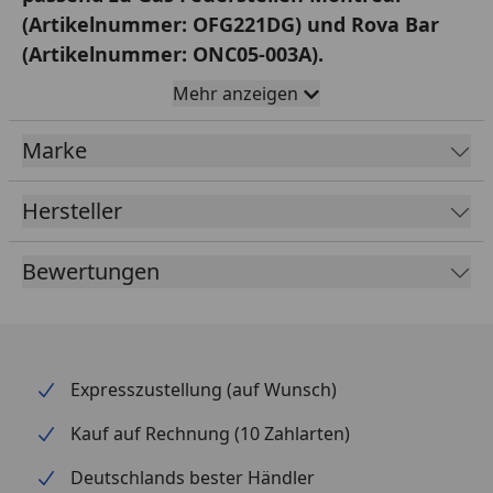
(Artikelnummer: OFG221DG) und Rova Bar
(Artikelnummer: ONC05-003A).
Mehr anzeigen
Dekorative Glasumrandung zum Schutz vor Wind. Die
Marke
Glasumrandung ist hochwertig verarbeitet und
verfügt über Edelstahlverbinder. So verkleiden Sie
dekorativ die Brenneinheit.
Hersteller
Features und technische Spezifikationen:
Bewertungen
hochwertige Glasumrandung
aus Glas
Edelstahl-Elemente (Verbinder)
Expresszustellung (auf Wunsch)
effektiver Windschutz
für unsere Gas-Feuerstellen
Kauf auf Rechnung (10 Zahlarten)
4 kg
Deutschlands bester Händler