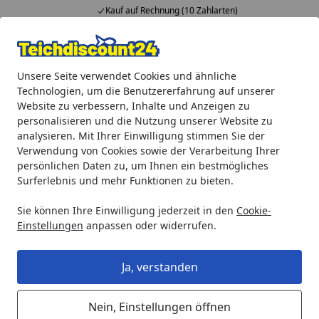
Kauf auf Rechnung (10 Zahlarten)
Alle Produkte
Mein Konto
Wunschl
Ein
Unsere Seite verwendet Cookies und ähnliche
4,92
/ 5
Suchen
Technologien, um die Benutzererfahrung auf unserer
Website zu verbessern, Inhalte und Anzeigen zu
Gardenforma Abdeckung für Gasflaschen, Baumstamm-Optik 
personalisieren und die Nutzung unserer Website zu
Startseite
analysieren. Mit Ihrer Einwilligung stimmen Sie der
Gardenforma Abdeckung für
Verwendung von Cookies sowie der Verarbeitung Ihrer
Gasflaschen, Baumstamm-Optik
persönlichen Daten zu, um Ihnen ein bestmögliches
Surferlebnis und mehr Funktionen zu bieten.
grau Eco-Stone, für 11 kg
Gasbehälter
Sie können Ihre Einwilligung jederzeit in den
Cookie-
Einstellungen
anpassen oder widerrufen.
Ja, verstanden
Nein, Einstellungen öffnen