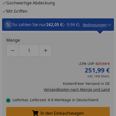
Gochwertige Abdeckung
Mit Griffen
So zahlen Sie nur
242,05 €
(– 9,94 €)
Bedingungen
Menge
Produktmenge um eins verringern
Produktmenge manuell eingeben
Produktmenge um eins erhöhen
-23%
UVP
327,59 €
251,99 €
inkl. 19% MwSt.
Kostenfreier Versand in DE
Versandkosten nach Menge und Land
Lieferbar, Lieferzeit: 6-8 Werktage in Deutschland
In den Einkaufswagen
In den Einkaufswagen legen