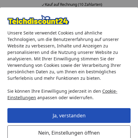
Kauf auf Rechnung (10 Zahlarten)
Alle Produkte
Mein Konto
Wunschl
Ein
Unsere Seite verwendet Cookies und ähnliche
4,92
/ 5
Suchen
Technologien, um die Benutzererfahrung auf unserer
Website zu verbessern, Inhalte und Anzeigen zu
Gardenforma Abdeckung für Gasflaschen, Baumstamm-Optik
personalisieren und die Nutzung unserer Website zu
Startseite
analysieren. Mit Ihrer Einwilligung stimmen Sie der
Gardenforma Abdeckung für
Verwendung von Cookies sowie der Verarbeitung Ihrer
Gasflaschen, Baumstamm-Optik für
persönlichen Daten zu, um Ihnen ein bestmögliches
Surferlebnis und mehr Funktionen zu bieten.
5 kg Gasbehälter
Sie können Ihre Einwilligung jederzeit in den
Cookie-
Einstellungen
anpassen oder widerrufen.
Ja, verstanden
Nein, Einstellungen öffnen