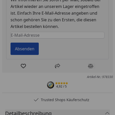
Artikel wieder an unserem Lager eingetroffen
ist. Einfach Ihre E-Mail-Adresse angeben und
schon gehören Sie zu den Ersten, die diesen
Artikel bestellen können.
Keine Eingabe erforderlich
Eingabe erforderlich
Absenden
Produkt zur Wunschliste hinzufügen
Teilen
Produkt Ver
Artikel-Nr.: 978330
4,92
/ 5
Trusted Shops Käuferschutz
Detailbeschreibung