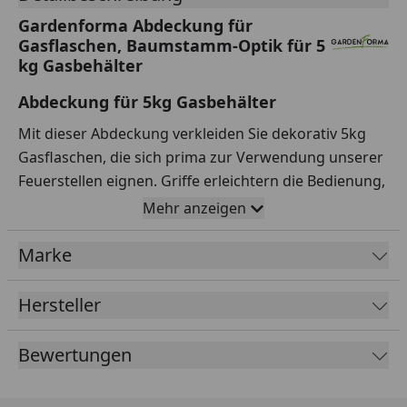
Gardenforma Abdeckung für
Gasflaschen, Baumstamm-Optik für 5
kg Gasbehälter
Abdeckung für 5kg Gasbehälter
Mit dieser Abdeckung verkleiden Sie dekorativ 5kg
Gasflaschen, die sich prima zur Verwendung unserer
Feuerstellen eignen. Griffe erleichtern die Bedienung,
sodass die Flasche schnell gewechselt, verschlossen
Mehr anzeigen
oder gewartet werden kann.
Marke
Features und technische Spezifikationen:
Hochwertige Abdeckung / Verkleidung für 5kg
Hersteller
Gasflaschen
Eco-Stone Werkstoff in Holzoptik
Bewertungen
Sehr strukturierter Werkstoff
Mit Griffen