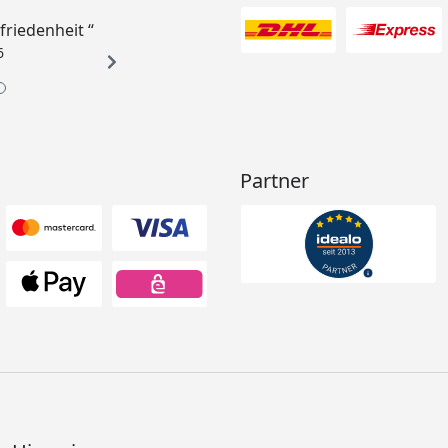
ufriedenheit “
6
Partner