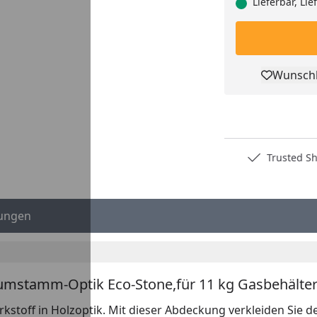
Lieferbar, Li
Wunschl
Pro
Deutschlands bester Händler
Trusted S
ungen
umstamm-Optik Eco-Stone,für 11 kg Gasbehälte
off in Holzoptik. Mit dieser Abdeckung verkleiden Sie dek