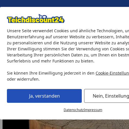
Eigene Montage-Teams
Unsere Seite verwendet Cookies und ähnliche Technologien, u
Benutzererfahrung auf unserer Website zu verbessern, Inhalt
zu personalisieren und die Nutzung unserer Website zu analys
Teichprodukte
Aquaristik
Söll Teichpflege & Fischfutter
Ihrer Einwilligung stimmen Sie der Verwendung von Cookies s
Verarbeitung Ihrer persönlichen Daten zu, um Ihnen ein best
Surferlebnis und mehr Funktionen zu bieten.
Gardenforma Abdeckung für Gasflaschen, Baumstamm-Optik 
Startseite
Sie können Ihre Einwilligung jederzeit in den
Cookie-Einstellu
oder widerrufen.
Ja, verstanden
Nein, Einstellun
Datenschutz
Impressum