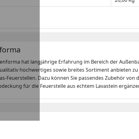
20,00 Kg
forma
enforma hat langjährige Erfahrung im Bereich der Außenbau
ualitativ hochwertiges sowie breites Sortiment anbieten z
Gas-Feuerstellen. Dazu können Sie passendes Zubehör von 
Abdeckung für die Feuerstelle aus echtem Lavastein ergänzen