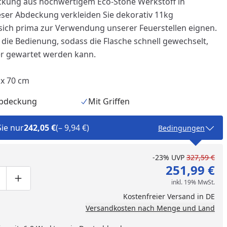
ckung aus hochwertigem Eco-Stone Werkstoff in
ieser Abdeckung verkleiden Sie dekorativ 11kg
 sich prima zur Verwendung unserer Feuerstellen eignen.
n die Bedienung, sodass die Flasche schnell gewechselt,
er gewartet werden kann.
6 x 70 cm
Abdeckung
Mit Griffen
Sie nur
242,05 €
(– 9,94 €)
Bedingungen
-23%
UVP
327,59 €
nzufügen
251,99 €
inkl. 19% MwSt.
ge um eins verringern
duktmenge manuell eingeben
Produktmenge um eins erhöhen
Kostenfreier Versand in DE
Versandkosten nach Menge und Land