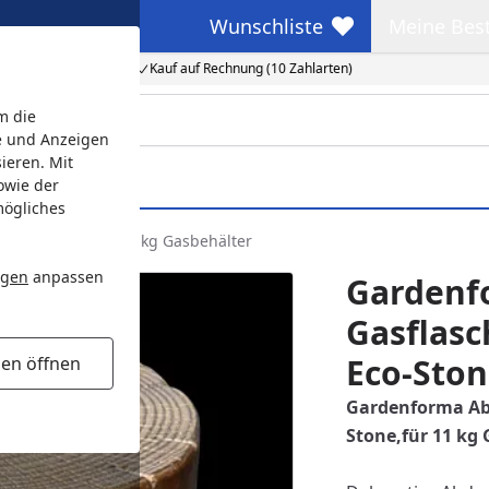
Wunschliste
Meine Bes
Wunschliste
Meine Beste
Kauf auf Rechnung (10 Zahlarten)
m die
e und Anzeigen
ieren. Mit
owie der
mögliches
Eco-Stone, für 11 kg Gasbehälter
ngen
anpassen
Gardenf
Gasflas
Eco-Ston
gen öffnen
Gardenforma Ab
Stone,für 11 kg