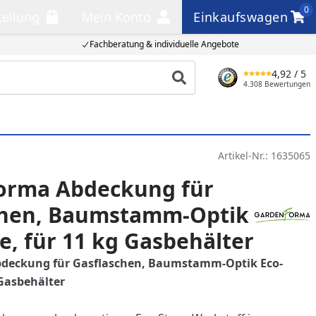
0
tellung
Mein Konto
Einkaufswagen
llung
Mein Konto
Einkaufswagen
Fachberatung & individuelle Angebote
4,92
/ 5
Produkt suchen
4.308 Bewertungen
Artikel-Nr.:
1635065
orma Abdeckung für
chen, Baumstamm-Optik
e, für 11 kg Gasbehälter
deckung für Gasflaschen, Baumstamm-Optik Eco-
 Gasbehälter