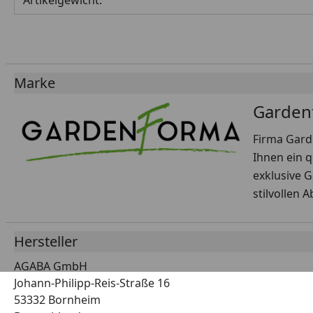
Artikelgewicht:
Marke
Garden
Firma Gard
Ihnen ein q
exklusive 
stilvollen 
Hersteller
AGABA GmbH
Johann-Philipp-Reis-Straße 16
53332 Bornheim