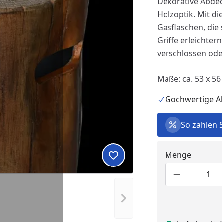
Dekorative Abde
Holzoptik. Mit d
Gasflaschen, die
Griffe erleichter
verschlossen od
Maße: ca. 53 x 5
Gochwertige 
So zahlen 
Menge
Produkt zur Wunschliste hi
Produktmen
Pro
Nächstes Bild anzeigen