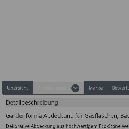
Rechnungskauf
Montageservice
Übersicht
Produktdetails
Marke
Bewert
Detailbeschreibung
Gardenforma Abdeckung für Gasflaschen, Ba
Dekorative Abdeckung aus hochwertigem Eco-Stone Werkst