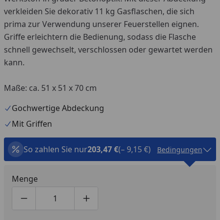
verkleiden Sie dekorativ 11 kg Gasflaschen, die sich
prima zur Verwendung unserer Feuerstellen eignen.
Griffe erleichtern die Bedienung, sodass die Flasche
schnell gewechselt, verschlossen oder gewartet werden
kann.
Maße: ca. 51 x 51 x 70 cm
Gochwertige Abdeckung
Mit Griffen
So zahlen Sie nur
203,47 €
(– 9,15 €)
Bedingungen
Menge
Produktmenge um eins verringern
Produktmenge manuell eingeben
Produktmenge um eins erhöhen