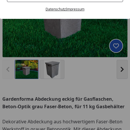
Datenschutz
Impressum
Produk
Vorheriges Bild anzeigen
Näc
Gardenforma Abdeckung eckig für Gasflaschen,
Beton-Optik grau Faser-Beton, für 11 kg Gasbehälter
Dekorative Abdeckung aus hochwertigem Faser-Beton
Werkstoff in grauer Betonoptik. Mit dieser Abdeckung