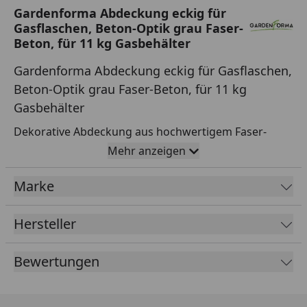
Gardenforma Abdeckung eckig für
Gasflaschen, Beton-Optik grau Faser-
Beton, für 11 kg Gasbehälter
Gardenforma Abdeckung eckig für Gasflaschen,
Beton-Optik grau Faser-Beton, für 11 kg
Gasbehälter
Dekorative Abdeckung aus hochwertigem Faser-
Beton Werkstoff in grauer Betonoptik. Mit dieser
Mehr anzeigen
Abdeckung verkleiden Sie dekorativ 11kg
Marke
Gasflaschen, die sich prima zur Verwendung unserer
Feuerstellen eignen. Griffe erleichtern die Bedienung,
sodass die Flasche schnell gewechselt, verschlossen
Hersteller
oder gewartet werden kann.
Bewertungen
Features und technische Spezifikationen:
hochwertige Abdeckung / Verkleidung für 11kg
Gasflaschen