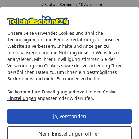
Kauf auf Rechnung (10 Zahlarten)
Alle Produkte
Mein Konto
Wunschl
Ein
Unsere Seite verwendet Cookies und ähnliche
4,92
/ 5
Suchen
Technologien, um die Benutzererfahrung auf unserer
Website zu verbessern, Inhalte und Anzeigen zu
Gardenforma Abdeckung eckig für Gasflaschen, Beton-Optik 
personalisieren und die Nutzung unserer Website zu
Startseite
analysieren. Mit Ihrer Einwilligung stimmen Sie der
Gardenforma Abdeckung eckig für
Verwendung von Cookies sowie der Verarbeitung Ihrer
Gasflaschen, Beton-Optik grau
persönlichen Daten zu, um Ihnen ein bestmögliches
Surferlebnis und mehr Funktionen zu bieten.
Faser-Beton, für 11 kg Gasbehälter
Sie können Ihre Einwilligung jederzeit in den
Cookie-
Einstellungen
anpassen oder widerrufen.
Ja, verstanden
Nein, Einstellungen öffnen