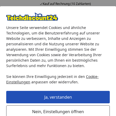
Kauf auf Rechnung (10 Zahlarten)
Alle Produkte
Mein Konto
Wunschl
Ein
Unsere Seite verwendet Cookies und ähnliche
4,92
/ 5
Suchen
Technologien, um die Benutzererfahrung auf unserer
Website zu verbessern, Inhalte und Anzeigen zu
Oase Führung Schieber (35089)
personalisieren und die Nutzung unserer Website zu
Startseite
analysieren. Mit Ihrer Einwilligung stimmen Sie der
Oase Führung Schieber (35089)
Verwendung von Cookies sowie der Verarbeitung Ihrer
persönlichen Daten zu, um Ihnen ein bestmögliches
Surferlebnis und mehr Funktionen zu bieten.
Sie können Ihre Einwilligung jederzeit in den
Cookie-
Einstellungen
anpassen oder widerrufen.
Ja, verstanden
Nein, Einstellungen öffnen