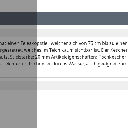
 einen Teleskopstiel, welcher sich von 75 cm bis zu einer S
attet, welches im Teich kaum sichtbar ist. Der Kescher gl
tz. Stielstärke: 20 mm Artikeleigenschaften: Fischkescher
et leichter und schneller durchs Wasser, auch geeignet zu