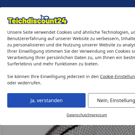
Eigene Montage-Teams
Unsere Seite verwendet Cookies und ähnliche Technologien, u
Benutzererfahrung auf unserer Website zu verbessern, Inhalt
zu personalisieren und die Nutzung unserer Website zu analys
Teichprodukte
Aquaristik
Söll Teichpflege & Fischfutter
Ihrer Einwilligung stimmen Sie der Verwendung von Cookies s
Verarbeitung Ihrer persönlichen Daten zu, um Ihnen ein best
Surferlebnis und mehr Funktionen zu bieten.
Teichprodukte
Teichpflege & Teichreinigung
Helfer zur 
Startseite
Sie können Ihre Einwilligung jederzeit in den
Cookie-Einstellu
oder widerrufen.
Ja, verstanden
Nein, Einstellun
Datenschutz
Impressum