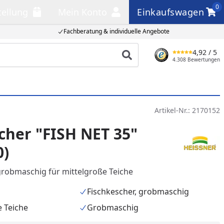
0
tellung
Mein Konto
Einkaufswagen
llung
Mein Konto
Einkaufswagen
Fachberatung & individuelle Angebote
4,92
/ 5
Produkt suchen
4.308 Bewertungen
Artikel-Nr.:
2170152
cher "FISH NET 35"
0)
grobmaschig für mittelgroße Teiche
Fischkescher, grobmaschig
e Teiche
Grobmaschig