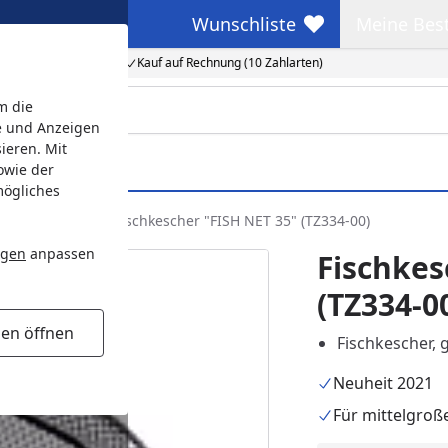
Wunschliste
Meine Bes
Wunschliste
Meine Beste
Kauf auf Rechnung (10 Zahlarten)
m die
e und Anzeigen
ieren. Mit
owie der
mögliches
Teichreinigung
Fischkescher "FISH NET 35" (TZ334-00)
ngen
anpassen
Fischkes
(TZ334-0
gen öffnen
Fischkescher, 
Neuheit 2021
Für mittelgroß