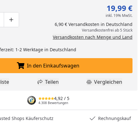
19,99 €
inkl. 19% MwSt.
ge um eins verringern
duktmenge manuell eingeben
Produktmenge um eins erhöhen
6,90 € Versandkosten in Deutschland
Versandkostenfrei ab 5 Stück
Versandkosten nach Menge und Land
ferzeit: 1-2 Werktage in Deutschland
In den Einkaufswagen
In den Einkaufswagen legen
iste
Teilen
Vergleichen
dukt zur Wunschliste hinzufügen
Teilen
Produkt Vergle
4,92
/ 5
nzufügen
4.308 Bewertungen
hops Käuferschutz
Rechnungskauf