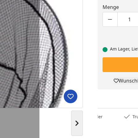
Menge
Produktmen
Pro
Am Lager, Lie
Wunschl
Pro
Produkt zur Wunschliste hi
Deutschlands bester Händler
Trusted S
Nächstes Bild anzeigen