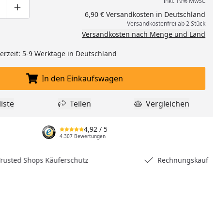
inkl. 19% MwSt.
ge um eins verringern
duktmenge manuell eingeben
Produktmenge um eins erhöhen
6,90 € Versandkosten in Deutschland
Versandkostenfrei ab 2 Stück
Versandkosten nach Menge und Land
eferzeit: 5-9 Werktage in Deutschland
In den Einkaufswagen
In den Einkaufswagen legen
iste
Teilen
Vergleichen
dukt zur Wunschliste hinzufügen
Teilen
Produkt Vergle
4,92
/ 5
4.307 Bewertungen
nzufügen
hops Käuferschutz
Rechnungskauf