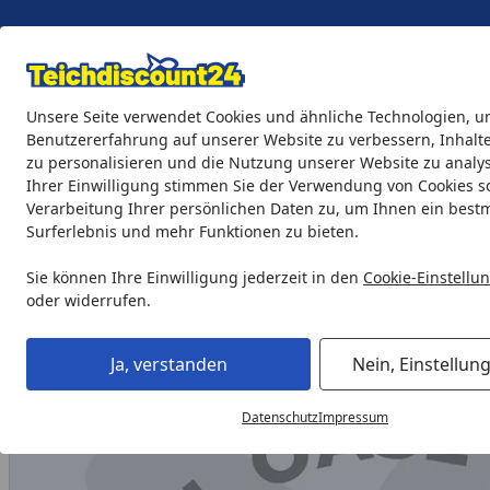
Eigene Montage-Teams
Unsere Seite verwendet Cookies und ähnliche Technologien, u
Benutzererfahrung auf unserer Website zu verbessern, Inhalt
zu personalisieren und die Nutzung unserer Website zu analys
Teichprodukte
Aquaristik
Söll Teichpflege & Fischfutter
Ihrer Einwilligung stimmen Sie der Verwendung von Cookies s
Verarbeitung Ihrer persönlichen Daten zu, um Ihnen ein best
Surferlebnis und mehr Funktionen zu bieten.
Oase Filterwange 107 FBP links (26698)
Startseite
Sie können Ihre Einwilligung jederzeit in den
Cookie-Einstellu
oder widerrufen.
Ja, verstanden
Nein, Einstellun
Datenschutz
Impressum