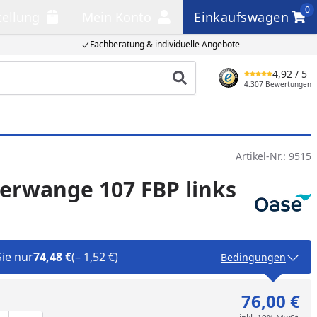
0
tellung
Mein Konto
Einkaufswagen
llung
Mein Konto
Einkaufswagen
Fachberatung & individuelle Angebote
4,92
/ 5
Produkt suchen
4.307 Bewertungen
Artikel-Nr.:
9515
terwange 107 FBP links
Sie nur
74,48 €
(– 1,52 €)
Bedingungen
76,00 €