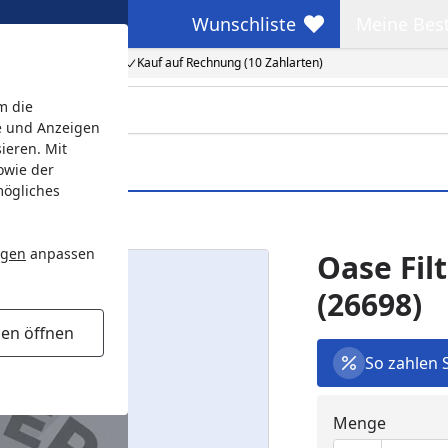
Wunschliste
Meine Bes
Wunschliste
Meine Beste
Kauf auf Rechnung (10 Zahlarten)
m die
e und Anzeigen
ieren. Mit
owie der
mögliches
ngen
anpassen
Oase Fil
(26698)
gen öffnen
So zahlen 
Menge