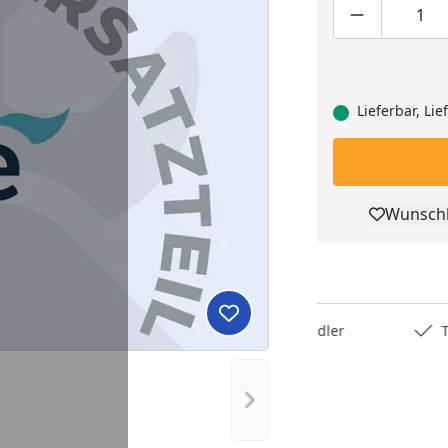
Produktmen
Pro
Lieferbar, Li
Wunschl
Pro
Produkt zur Wunschliste hi
Deutschlands bester Händler
Trusted S
Nächstes Bild anzeigen