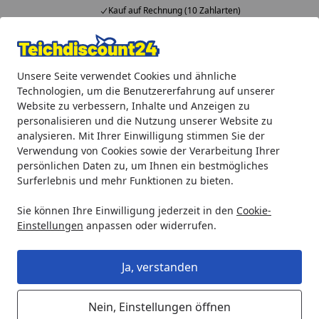
Kauf auf Rechnung (10 Zahlarten)
Alle Produkte
Mein Konto
Wunschl
Ein
Unsere Seite verwendet Cookies und ähnliche
4,92
/ 5
Suchen
Technologien, um die Benutzererfahrung auf unserer
Website zu verbessern, Inhalte und Anzeigen zu
Oase Ersatzteil Filterschale fein für PondoVario 1000- 2500 (
personalisieren und die Nutzung unserer Website zu
Startseite
analysieren. Mit Ihrer Einwilligung stimmen Sie der
Oase Ersatzteil Filterschale fein für
Verwendung von Cookies sowie der Verarbeitung Ihrer
PondoVario 1000- 2500 (27980)
persönlichen Daten zu, um Ihnen ein bestmögliches
Surferlebnis und mehr Funktionen zu bieten.
Sie können Ihre Einwilligung jederzeit in den
Cookie-
Einstellungen
anpassen oder widerrufen.
Ja, verstanden
Nein, Einstellungen öffnen