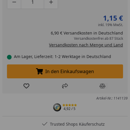
Produktmenge um eins verringern
Produktmenge manuell eingeben
Produktmenge um eins erhöhen
1,15 €
inkl. 19% MwSt.
6,90 € Versandkosten in Deutschland
Versandkostenfrei ab 87 Stück
Versandkosten nach Menge und Land
Am Lager, Lieferzeit: 1-2 Werktage in Deutschland
In den Einkaufswagen
In den Einkaufswagen legen
Produkt zur Wunschliste hinzufügen
Teilen
Produkt Ver
Artikel-Nr.: 1141139
4,92
/ 5
Trusted Shops Käuferschutz