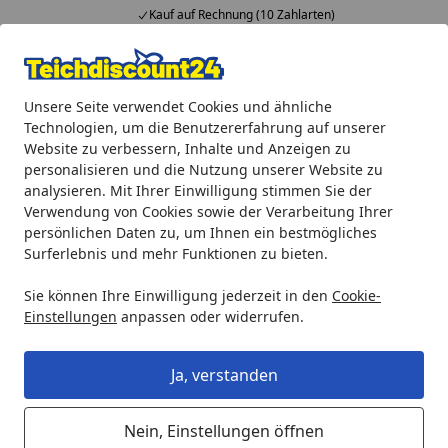
Kauf auf Rechnung (10 Zahlarten)
Alle Produkte
Mein Konto
Wunschl
Ein
Unsere Seite verwendet Cookies und ähnliche
4,92
/ 5
Suchen
Technologien, um die Benutzererfahrung auf unserer
Website zu verbessern, Inhalte und Anzeigen zu
Oase Filteroberteil für BioPress 8000 (35815)
personalisieren und die Nutzung unserer Website zu
Startseite
analysieren. Mit Ihrer Einwilligung stimmen Sie der
Oase Filteroberteil für BioPress
Verwendung von Cookies sowie der Verarbeitung Ihrer
8000 (35815)
persönlichen Daten zu, um Ihnen ein bestmögliches
Surferlebnis und mehr Funktionen zu bieten.
5
(2 Bewertungen)
Sie können Ihre Einwilligung jederzeit in den
Cookie-
Einstellungen
anpassen oder widerrufen.
Ja, verstanden
Nein, Einstellungen öffnen