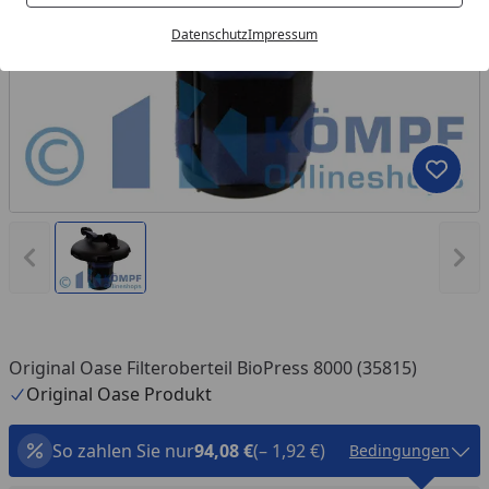
Datenschutz
Impressum
Produk
Vorheriges Bild anzeigen
Näc
Original Oase Filteroberteil BioPress 8000 (35815)
Original Oase Produkt
So zahlen Sie nur
94,08 €
(– 1,92 €)
Bedingungen