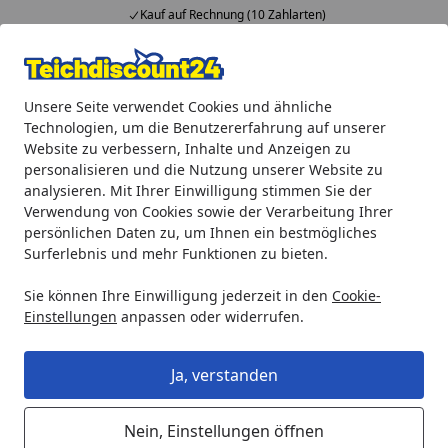
Kauf auf Rechnung (10 Zahlarten)
Alle Produkte
Mein Konto
Wunschl
Ein
Unsere Seite verwendet Cookies und ähnliche
4,92
/ 5
Suchen
Technologien, um die Benutzererfahrung auf unserer
Website zu verbessern, Inhalte und Anzeigen zu
Wie kann man exklusive Vorteile mit der Schwarzwaldtanne f
personalisieren und die Nutzung unserer Website zu
Startseite
analysieren. Mit Ihrer Einwilligung stimmen Sie der
Wie kann man exklusive Vorteile
Verwendung von Cookies sowie der Verarbeitung Ihrer
persönlichen Daten zu, um Ihnen ein bestmögliches
mit der Schwarzwaldtanne
Surferlebnis und mehr Funktionen zu bieten.
freischalten?
Sie können Ihre Einwilligung jederzeit in den
Cookie-
Aufgaben abschließen
: Schließen Sie einmalige oder
Einstellungen
anpassen oder widerrufen.
wiederkehrende Aufgaben ab und helfen Sie Ihre
Schwarzwaldtanne beim Wachsen!
Ja, verstanden
Wachstum beobachten
: Schauen Sie zu, wie ihre
persönliche Schwarzwaldtanne in die Höhe klettert.
Nein, Einstellungen öffnen