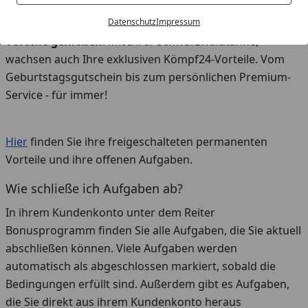
Regalebene für Regalebene und vielleicht sogar darüber
hinaus.
Datenschutz
Impressum
Vorteile genießen
: Mit Ihrer Schwarzwaldtanne,
wachsen auch Ihre exklusiven Kömpf24-Vorteile. Vom
Geburtstagsgutschein bis zum persönlichen Premium-
Service - für immer!
Hier
finden Sie ihre freigeschalteten permanenten
Vorteile und ihre offenen Aufgaben.
Wie schließe ich Aufgaben ab?
In ihrem Kundenkonto unter dem Reiter
Bonusprogramm finden Sie alle Aufgaben, die Sie aktuell
abschließen können. Viele Aufgaben werden
automatisch als abgeschlossen markiert, sobald die
Bedingungen erfüllt sind. Außerdem gibt es Aufgaben,
die Sie direkt aus ihrem Kundenkonto heraus