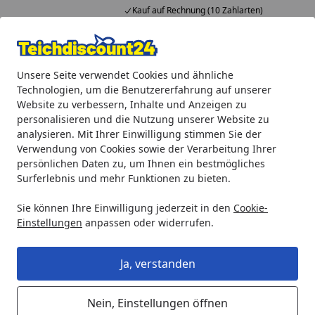
Kauf auf Rechnung (10 Zahlarten)
Alle Produkte
Mein Konto
Wunschl
Ein
Unsere Seite verwendet Cookies und ähnliche
4,92
/ 5
Suchen
Technologien, um die Benutzererfahrung auf unserer
Website zu verbessern, Inhalte und Anzeigen zu
Wie kann ich mich für den Newsletter anmelden?
personalisieren und die Nutzung unserer Website zu
Startseite
analysieren. Mit Ihrer Einwilligung stimmen Sie der
Wie kann ich mich für den
Verwendung von Cookies sowie der Verarbeitung Ihrer
persönlichen Daten zu, um Ihnen ein bestmögliches
Newsletter anmelden?
Surferlebnis und mehr Funktionen zu bieten.
Die Anmeldeseite für unseren Newsletter finden Sie
hier
.
Sie können Ihre Einwilligung jederzeit in den
Cookie-
Dort werden Ihnen alle Vorteile aufgezeigt.
Einstellungen
anpassen oder widerrufen.
Weitere Fragen aus dem Bereich
Ja, verstanden
"Newsletter"
Nein, Einstellungen öffnen
Wie kann ich den Newslettergutschein einlösen?