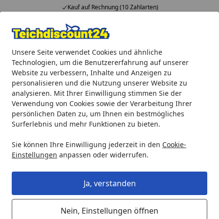
Kauf auf Rechnung (10 Zahlarten)
Alle Produkte
Mein Konto
Wunschl
Ein
Unsere Seite verwendet Cookies und ähnliche
4,92
/ 5
Suchen
Technologien, um die Benutzererfahrung auf unserer
Website zu verbessern, Inhalte und Anzeigen zu
Ersatzschwamm Set für FiltoClear 19000
personalisieren und die Nutzung unserer Website zu
Startseite
analysieren. Mit Ihrer Einwilligung stimmen Sie der
Ersatzschwamm Set für FiltoClear
Verwendung von Cookies sowie der Verarbeitung Ihrer
19000
persönlichen Daten zu, um Ihnen ein bestmögliches
Surferlebnis und mehr Funktionen zu bieten.
5
(1 Bewertung)
Sie können Ihre Einwilligung jederzeit in den
Cookie-
Einstellungen
anpassen oder widerrufen.
Ja, verstanden
Nein, Einstellungen öffnen