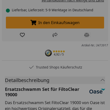
Versandkosten nach Menge und Land
Lieferbar, Lieferzeit: 5-9 Werktage in Deutschland
In den Einkaufswagen
In den Einkaufswagen legen
Produkt zur Wunschliste hinzufügen
Teilen
Produkt Ver
Artikel-Nr.: 3473917
4,92
/ 5
Trusted Shops Käuferschutz
Detailbeschreibung
Ersatzschwamm Set für FiltoClear
19000
Das Ersatzschwamm Set FiltoClear 19000 von Oase ist
ein hochwertiges Originalersatzteil, das für die