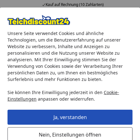
Kauf auf Rechnung (10 Zahlarten)
Alle Produkte
Mein Konto
Wunschl
Ein
Unsere Seite verwendet Cookies und ähnliche
4,92
/ 5
Suchen
Technologien, um die Benutzererfahrung auf unserer
Website zu verbessern, Inhalte und Anzeigen zu
Oase Ersatzteil Ersatzschwamm schwarz breit für ProfiClear
personalisieren und die Nutzung unserer Website zu
Startseite
analysieren. Mit Ihrer Einwilligung stimmen Sie der
Oase Ersatzteil Ersatzschwamm
Verwendung von Cookies sowie der Verarbeitung Ihrer
schwarz breit für ProfiClear M5
persönlichen Daten zu, um Ihnen ein bestmögliches
Surferlebnis und mehr Funktionen zu bieten.
(27297)
Sie können Ihre Einwilligung jederzeit in den
Cookie-
Einstellungen
anpassen oder widerrufen.
Ja, verstanden
Nein, Einstellungen öffnen