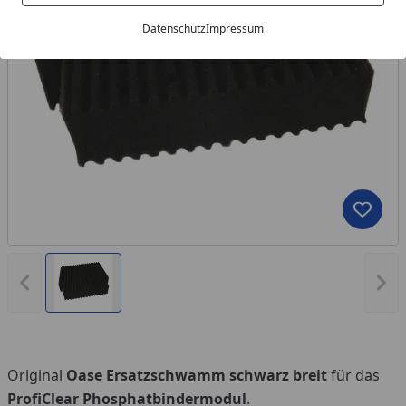
Datenschutz
Impressum
Produk
Vorheriges Bild anzeigen
Näc
Original
Oase Ersatzschwamm schwarz breit
für das
ProfiClear
Phosphatbindermodul
.