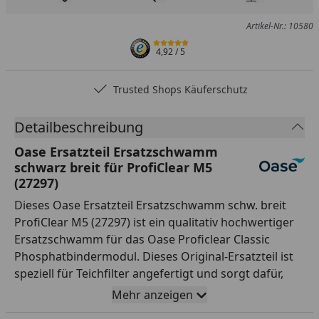
Produkt zur Wunschliste hinzufügen
Teilen
Produkt Ver
Artikel-Nr.: 10580
4,92
/ 5
Trusted Shops Käuferschutz
Detailbeschreibung
Oase Ersatzteil Ersatzschwamm
schwarz breit für ProfiClear M5
(27297)
Dieses Oase Ersatzteil Ersatzschwamm schw. breit
ProfiClear M5 (27297) ist ein qualitativ hochwertiger
Ersatzschwamm für das Oase Proficlear Classic
Phosphatbindermodul. Dieses Original-Ersatzteil ist
speziell für Teichfilter angefertigt und sorgt dafür,
dass das Filterwasser sauber und klar bleibt. Es bietet
Mehr anzeigen
eine optimale Wasserqualität und eine lange