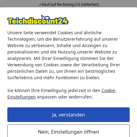
Kauf auf Rechnung (10 Zahlarten)
Alle Produkte
Mein Konto
Wunschl
Ein
Unsere Seite verwendet Cookies und ähnliche
4,92
/ 5
Suchen
Technologien, um die Benutzererfahrung auf unserer
Website zu verbessern, Inhalte und Anzeigen zu
Oase Ersatzschwamm blau für BioSmart 5000/7000/8000/140
personalisieren und die Nutzung unserer Website zu
Startseite
analysieren. Mit Ihrer Einwilligung stimmen Sie der
Oase Ersatzschwamm blau für
Verwendung von Cookies sowie der Verarbeitung Ihrer
BioSmart
persönlichen Daten zu, um Ihnen ein bestmögliches
Surferlebnis und mehr Funktionen zu bieten.
5000/7000/8000/14000/16000
(35792)
Sie können Ihre Einwilligung jederzeit in den
Cookie-
Einstellungen
anpassen oder widerrufen.
5
(4 Bewertungen)
Ja, verstanden
Nein, Einstellungen öffnen