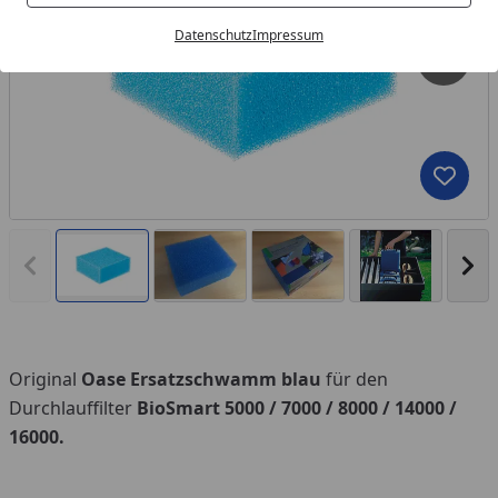
Datenschutz
Impressum
Produk
Vorheriges Bild anzeigen
Näc
Original
Oase Ersatzschwamm blau
für den
Durchlauffilter
BioSmart 5000 / 7000 / 8000 / 14000 /
16000.