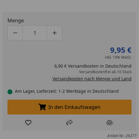
Menge
Produktmenge um eins verringern
Produktmenge manuell eingeben
Produktmenge um eins erhöhen
9,95 €
inkl. 19% MwSt.
6,90 € Versandkosten in Deutschland
Versandkostenfrei ab 10 Stück
Versandkosten nach Menge und Land
Am Lager, Lieferzeit: 1-2 Werktage in Deutschland
In den Einkaufswagen
In den Einkaufswagen legen
Produkt zur Wunschliste hinzufügen
Teilen
Produkt Ver
Artikel-Nr.: 26277