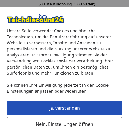
Kauf auf Rechnung (10 Zahlarten)
Alle Produkte
Mein Konto
Wunschl
Ein
Unsere Seite verwendet Cookies und ähnliche
4,92
/ 5
Suchen
Technologien, um die Benutzererfahrung auf unserer
Website zu verbessern, Inhalte und Anzeigen zu
Oase Ersatzteil Ersatzrotor für Statuenbrunnen-Pumpe 800 
personalisieren und die Nutzung unserer Website zu
Startseite
analysieren. Mit Ihrer Einwilligung stimmen Sie der
Oase Ersatzteil Ersatzrotor für
Verwendung von Cookies sowie der Verarbeitung Ihrer
Statuenbrunnen-Pumpe 800 (37945)
persönlichen Daten zu, um Ihnen ein bestmögliches
Surferlebnis und mehr Funktionen zu bieten.
Sie können Ihre Einwilligung jederzeit in den
Cookie-
Einstellungen
anpassen oder widerrufen.
Ja, verstanden
Nein, Einstellungen öffnen