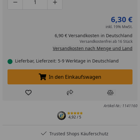
Produktmenge um eins verringern
Produktmenge manuell eingeben
Produktmenge um eins erhöhen
6,30 €
inkl. 19% MwSt.
6,90 € Versandkosten in Deutschland
Versandkostenfrei ab 16 Stück
Versandkosten nach Menge und Land
Lieferbar, Lieferzeit: 5-9 Werktage in Deutschland
In den Einkaufswagen
In den Einkaufswagen legen
Produkt zur Wunschliste hinzufügen
Teilen
Produkt Ver
Artikel-Nr.: 1141160
4,92
/ 5
Trusted Shops Käuferschutz