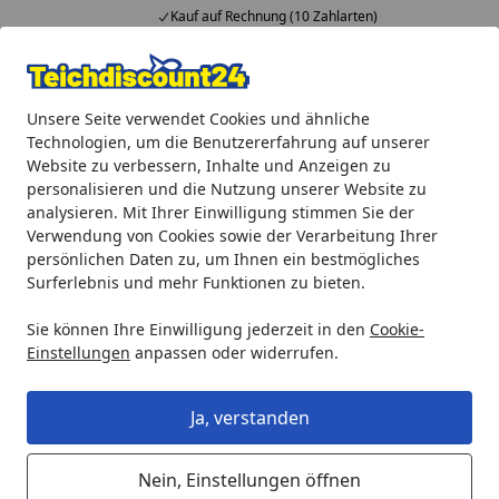
Kauf auf Rechnung (10 Zahlarten)
Alle Produkte
Mein Konto
Wunschl
Ein
Unsere Seite verwendet Cookies und ähnliche
4,92
/ 5
Suchen
Technologien, um die Benutzererfahrung auf unserer
Website zu verbessern, Inhalte und Anzeigen zu
Oase Ersatzpumpengehäuse für AquaMax Eco Premium 1200
personalisieren und die Nutzung unserer Website zu
Startseite
analysieren. Mit Ihrer Einwilligung stimmen Sie der
Oase Ersatzpumpengehäuse für
Verwendung von Cookies sowie der Verarbeitung Ihrer
AquaMax Eco Premium 12000
persönlichen Daten zu, um Ihnen ein bestmögliches
Surferlebnis und mehr Funktionen zu bieten.
(17969)
Sie können Ihre Einwilligung jederzeit in den
Cookie-
Einstellungen
anpassen oder widerrufen.
Ja, verstanden
Nein, Einstellungen öffnen