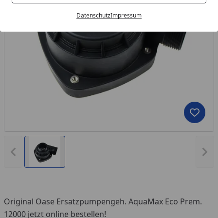
Datenschutz
Impressum
Produk
Vorheriges Bild anzeigen
Näc
Original Oase Ersatzpumpengeh. AquaMax Eco Prem.
12000 jetzt online bestellen!