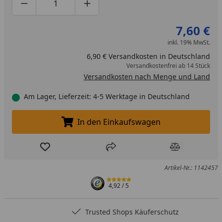
Produktmenge um eins verringern
Produktmenge manuell eingeben
Produktmenge um eins erhöhen
7,60 €
inkl. 19% MwSt.
6,90 € Versandkosten in Deutschland
Versandkostenfrei ab 14 Stück
Versandkosten nach Menge und Land
Am Lager, Lieferzeit: 4-5 Werktage in Deutschland
In den Einkaufswagen
In den Einkaufswagen legen
Produkt zur Wunschliste hinzufügen
Teilen
Produkt Ver
Artikel-Nr.: 1142457
4,92
/ 5
Trusted Shops Käuferschutz