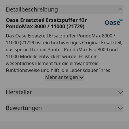
Detailbeschreibung
Oase Ersatzteil Ersatzpuffer für
PondoMax 8000 / 11000 (21729)
Das Oase Ersatzteil Ersatzpuffer PondoMax 8000 /
11000 (21729) ist ein hochwertiges Original-Ersatzteil,
das speziell für die Pontec PondoMax Eco 8000 und
11000 Modelle entwickelt wurde. Es ist ein
wesentliches Element für die einwandfreie
Funktionsweise und hilft, die Lebensdauer Ihres
Teichs zu verlängern. Wir empfehlen Ihnen, dieses
Mehr anzeigen
Ersatzteil zu verwenden, um sicherzustellen, dass Ihr
Teich stets optimal funktioniert.
Hersteller
Bewertungen