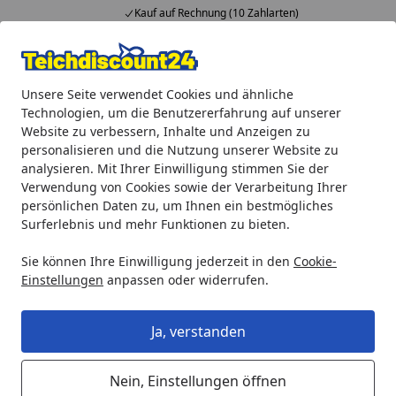
Kauf auf Rechnung (10 Zahlarten)
Alle Produkte
Mein Konto
Wunschl
Ein
Unsere Seite verwendet Cookies und ähnliche
4,92
/ 5
Suchen
Technologien, um die Benutzererfahrung auf unserer
Website zu verbessern, Inhalte und Anzeigen zu
Oase Ersatzteil Ersatzpuffer für PondoMax 8000 / 11000 (217
personalisieren und die Nutzung unserer Website zu
Startseite
analysieren. Mit Ihrer Einwilligung stimmen Sie der
Oase Ersatzteil Ersatzpuffer für
Verwendung von Cookies sowie der Verarbeitung Ihrer
PondoMax 8000 / 11000 (21729)
persönlichen Daten zu, um Ihnen ein bestmögliches
Surferlebnis und mehr Funktionen zu bieten.
Sie können Ihre Einwilligung jederzeit in den
Cookie-
Einstellungen
anpassen oder widerrufen.
Ja, verstanden
Nein, Einstellungen öffnen