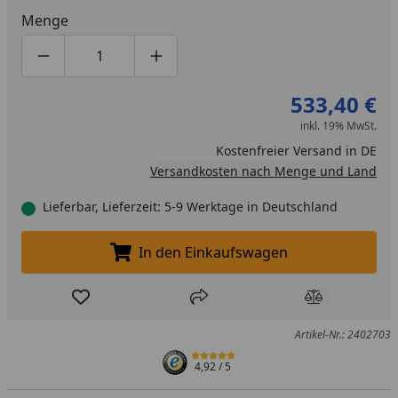
Menge
Produktmenge um eins verringern
Produktmenge manuell eingeben
Produktmenge um eins erhöhen
533,40 €
inkl. 19% MwSt.
Kostenfreier Versand in DE
Versandkosten nach Menge und Land
Lieferbar, Lieferzeit: 5-9 Werktage in Deutschland
In den Einkaufswagen
In den Einkaufswagen legen
Produkt zur Wunschliste hinzufügen
Teilen
Produkt Ver
Artikel-Nr.: 2402703
4,92
/ 5