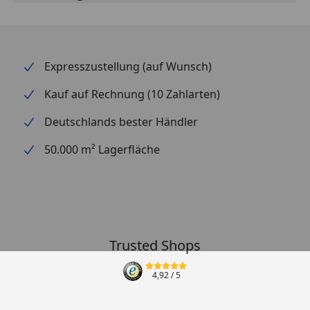
Expresszustellung (auf Wunsch)
Kauf auf Rechnung (10 Zahlarten)
Deutschlands bester Händler
50.000 m² Lagerfläche
Trusted Shops
4,92
/ 5