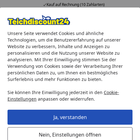
Kauf auf Rechnung (10 Zahlarten)
Alle Produkte
Mein Konto
Wunschl
Ein
Unsere Seite verwendet Cookies und ähnliche
4,92
/ 5
Suchen
Technologien, um die Benutzererfahrung auf unserer
Website zu verbessern, Inhalte und Anzeigen zu
Oase Ersatz Wassergehäuse für Bitron Premium 60 W
personalisieren und die Nutzung unserer Website zu
Startseite
analysieren. Mit Ihrer Einwilligung stimmen Sie der
Oase Ersatz Wassergehäuse für
Verwendung von Cookies sowie der Verarbeitung Ihrer
Bitron Premium 60 W
persönlichen Daten zu, um Ihnen ein bestmögliches
Surferlebnis und mehr Funktionen zu bieten.
Sie können Ihre Einwilligung jederzeit in den
Cookie-
Einstellungen
anpassen oder widerrufen.
Ja, verstanden
Nein, Einstellungen öffnen