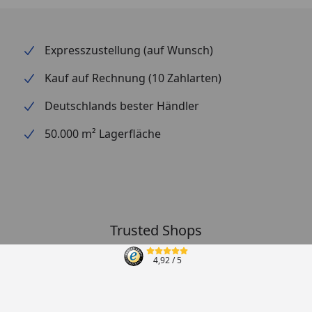
Expresszustellung (auf Wunsch)
Kauf auf Rechnung (10 Zahlarten)
Deutschlands bester Händler
50.000 m² Lagerfläche
Trusted Shops
4,92
/ 5