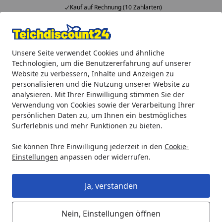
Kauf auf Rechnung (10 Zahlarten)
Alle Produkte
Mein Konto
Wunschl
Ein
Unsere Seite verwendet Cookies und ähnliche
4,92
/ 5
Suchen
Technologien, um die Benutzererfahrung auf unserer
Website zu verbessern, Inhalte und Anzeigen zu
Oase Ersatz UVC/Pumpe für Filtral 2500 (13966)
personalisieren und die Nutzung unserer Website zu
Startseite
analysieren. Mit Ihrer Einwilligung stimmen Sie der
Oase Ersatz UVC/Pumpe für Filtral
Verwendung von Cookies sowie der Verarbeitung Ihrer
2500 (13966)
persönlichen Daten zu, um Ihnen ein bestmögliches
Surferlebnis und mehr Funktionen zu bieten.
Sie können Ihre Einwilligung jederzeit in den
Cookie-
Einstellungen
anpassen oder widerrufen.
Ja, verstanden
Nein, Einstellungen öffnen