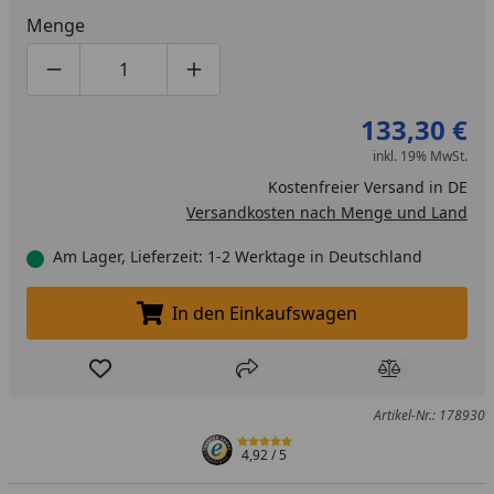
Menge
Produktmenge um eins verringern
Produktmenge manuell eingeben
Produktmenge um eins erhöhen
133,30 €
inkl. 19% MwSt.
Kostenfreier Versand in DE
Versandkosten nach Menge und Land
Am Lager, Lieferzeit: 1-2 Werktage in Deutschland
In den Einkaufswagen
In den Einkaufswagen legen
Produkt zur Wunschliste hinzufügen
Teilen
Produkt Ver
Artikel-Nr.: 178930
4,92
/ 5