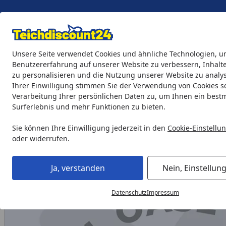
Eigene Montage-Teams
Unsere Seite verwendet Cookies und ähnliche Technologien, u
Benutzererfahrung auf unserer Website zu verbessern, Inhalt
zu personalisieren und die Nutzung unserer Website zu analys
Teichprodukte
Aquaristik
Söll Teichpflege & Fischfutter
Ihrer Einwilligung stimmen Sie der Verwendung von Cookies s
Verarbeitung Ihrer persönlichen Daten zu, um Ihnen ein best
Surferlebnis und mehr Funktionen zu bieten.
Oase Ersatzteil Ersatz Trennwand ProfiClear Premium gepu
Startseite
Sie können Ihre Einwilligung jederzeit in den
Cookie-Einstellu
oder widerrufen.
Ja, verstanden
Nein, Einstellun
Datenschutz
Impressum