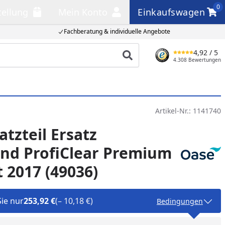
0
tellung
Mein Konto
Einkaufswagen
llung
Mein Konto
Einkaufswagen
Fachberatung & individuelle Angebote
4,92
/ 5
Produkt suchen
4.308 Bewertungen
Artikel-Nr.:
1141740
atzteil Ersatz
nd ProfiClear Premium
2017 (49036)
Sie nur
253,92 €
(– 10,18 €)
Bedingungen