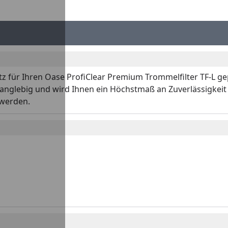
tz für Ihren Oase ProfiClear Premium Trommelfilter TF-L gep
d langlebig und wird Ihnen ein Höchstmaß an Zuverlässigkeit 
 werden.