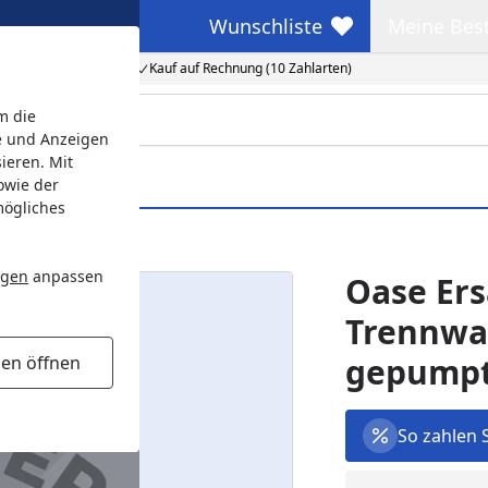
Wunschliste
Meine Bes
Wunschliste
Meine Beste
Kauf auf Rechnung (10 Zahlarten)
m die
e und Anzeigen
ieren. Mit
owie der
mögliches
mpt 2017 (49036)
ngen
anpassen
Oase Ers
Trennwa
gepumpt 
gen öffnen
So zahlen 