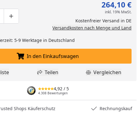
264,10 €
inkl. 19% MwSt.
ge um eins verringern
duktmenge manuell eingeben
Produktmenge um eins erhöhen
Kostenfreier Versand in DE
Versandkosten nach Menge und Land
eferzeit: 5-9 Werktage in Deutschland
In den Einkaufswagen
In den Einkaufswagen legen
iste
Teilen
Vergleichen
dukt zur Wunschliste hinzufügen
Teilen
Produkt Vergle
4,92
/ 5
4.308 Bewertungen
nzufügen
hops Käuferschutz
Rechnungskauf