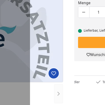
Menge
Produktmen
Pro
Lieferbar, Li
Wunschl
Pro
Produkt zur Wunschliste hi
Deutschlands bester Händler
Trusted S
Nächstes Bild anzeigen