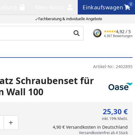
0
tellung
Mein Konto
Einkaufswagen
llung
Mein Konto
Einkaufswagen
Fachberatung & individuelle Angebote
4,92
/ 5
Produkt suchen
4.307 Bewertungen
Artikel-Nr.:
2402895
atz Schraubenset für
m Wall 100
25,30 €
inkl. 19% MwSt.
ge um eins verringern
duktmenge manuell eingeben
Produktmenge um eins erhöhen
4,90 € Versandkosten in Deutschland
Versandkostenfrei ab 4 Stück