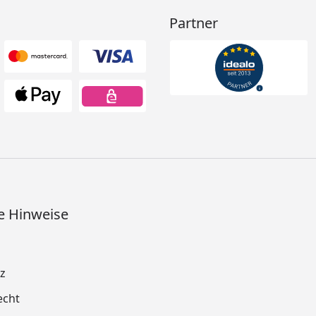
Partner
e Hinweise
z
echt