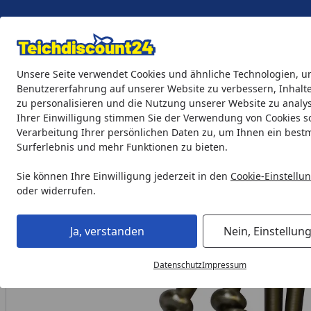
Eigene Montage-Teams
Unsere Seite verwendet Cookies und ähnliche Technologien, u
Benutzererfahrung auf unserer Website zu verbessern, Inhalt
zu personalisieren und die Nutzung unserer Website zu analys
Teichprodukte
Aquaristik
Söll Teichpflege & Fischfutter
Ihrer Einwilligung stimmen Sie der Verwendung von Cookies s
Verarbeitung Ihrer persönlichen Daten zu, um Ihnen ein best
Surferlebnis und mehr Funktionen zu bieten.
Oase Ersatz Schraubenset für Profiskim Wall 100
Startseite
Sie können Ihre Einwilligung jederzeit in den
Cookie-Einstellu
oder widerrufen.
Ja, verstanden
Nein, Einstellun
Datenschutz
Impressum