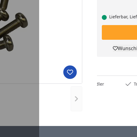
Lieferbar, Li
Wunschl
Pro
Produkt zur Wunschliste hi
Deutschlands bester Händler
Trusted S
Nächstes Bild anzeigen