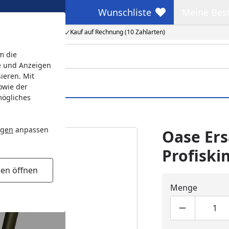
Wunschliste
Meine Bes
Wunschliste
Meine Beste
Kauf auf Rechnung (10 Zahlarten)
m die
e und Anzeigen
ieren. Mit
owie der
mögliches
ngen
anpassen
Oase Ers
Profiski
gen öffnen
Menge
Produktmen
Pro