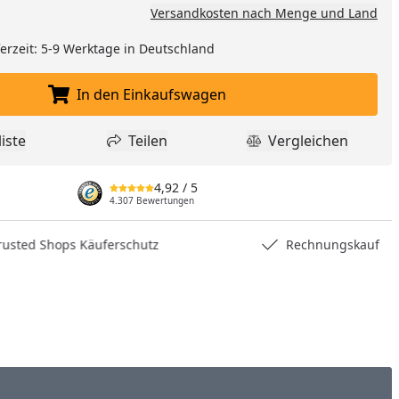
Versandkosten nach Menge und Land
eferzeit: 5-9 Werktage in Deutschland
In den Einkaufswagen
In den Einkaufswagen legen
iste
Teilen
Vergleichen
dukt zur Wunschliste hinzufügen
Teilen
Produkt Vergle
4,92
/ 5
4.307 Bewertungen
nzufügen
hops Käuferschutz
Rechnungskauf