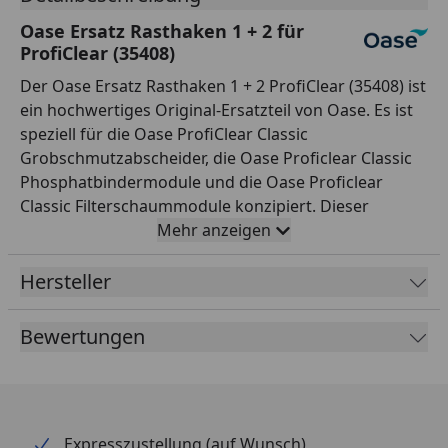
Oase Ersatz Rasthaken 1 + 2 für
ProfiClear (35408)
Der Oase Ersatz Rasthaken 1 + 2 ProfiClear (35408) ist
ein hochwertiges Original-Ersatzteil von Oase. Es ist
speziell für die Oase ProfiClear Classic
Grobschmutzabscheider, die Oase Proficlear Classic
Phosphatbindermodule und die Oase Proficlear
Classic Filterschaummodule konzipiert. Dieser
Ersatzrasthaken ist eine gute Wahl für ein
Mehr anzeigen
zuverlässiges Ergebnis und eine lange Lebensdauer.
Mit diesem Ersatzteil erhalten Sie eine langlebige und
Hersteller
effiziente Lösung, um Ihre Teichpflege effizient und
sicher zu gestalten.
Bewertungen
Expresszustellung (auf Wunsch)