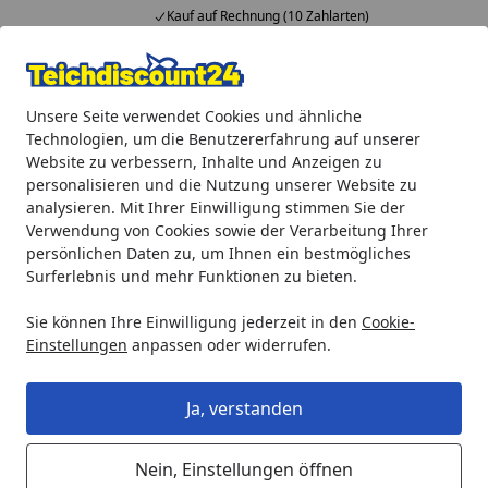
Kauf auf Rechnung (10 Zahlarten)
Alle Produkte
Mein Konto
Wunschl
Ein
Unsere Seite verwendet Cookies und ähnliche
4,92
/ 5
Suchen
Technologien, um die Benutzererfahrung auf unserer
Website zu verbessern, Inhalte und Anzeigen zu
Oase Ersatz Rasthaken 1 + 2 für ProfiClear (35408)
personalisieren und die Nutzung unserer Website zu
Startseite
analysieren. Mit Ihrer Einwilligung stimmen Sie der
Oase Ersatz Rasthaken 1 + 2 für
Verwendung von Cookies sowie der Verarbeitung Ihrer
ProfiClear (35408)
persönlichen Daten zu, um Ihnen ein bestmögliches
Surferlebnis und mehr Funktionen zu bieten.
Sie können Ihre Einwilligung jederzeit in den
Cookie-
Einstellungen
anpassen oder widerrufen.
Ja, verstanden
Nein, Einstellungen öffnen