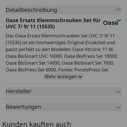
Detailbeschreibung
Oase Ersatz Klemmschrauben Set für
UVC 7/ 9/ 11 (15535)
Das Oase Ersatz Klemmschrauben Set UVC 7/ 9/ 11
(15535) ist ein hochwertiges Original-Ersatzteil und
passt perfekt zu den Modellen Oase Vitronic 11 W,
Oase BioSmart UVC 16000, Oase BioPress Set 10000,
Oase BioSmart Set 14000, Oase BioSmart Set 7000,
Oase BioPress Set 6000, Pontec PondoPress Set
10000, Pontec PondoPress Set 15000, Oase BioPress
Mehr anzeigen
Set 4000, Oase BioSmart Set 5000, Pontec MultiClear
Set 15000, ClearTronic 7 W, ClearTronic 9 W und
Hersteller
ClearTronic 11 W. Mit diesem Ersatzteil können Sie Ihr
Teich-System mit professioneller Qualität reparieren.
Bewertungen
Kunden kauften auch