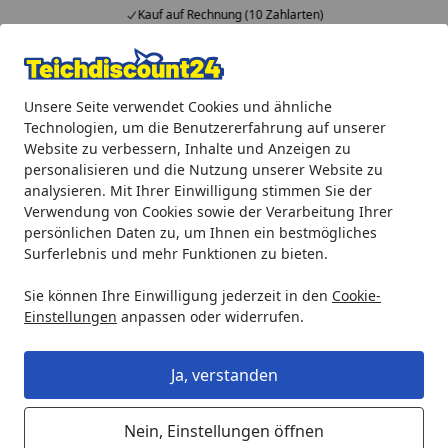
Kauf auf Rechnung (10 Zahlarten)
…
Alle Produkte
Mein Konto
Wunschl
Ein
Unsere Seite verwendet Cookies und ähnliche
4,92
/ 5
Suchen
Technologien, um die Benutzererfahrung auf unserer
Website zu verbessern, Inhalte und Anzeigen zu
Oase Ersatz Klemmschrauben Set für UVC 7/ 9/ 11 (15535)
personalisieren und die Nutzung unserer Website zu
Startseite
analysieren. Mit Ihrer Einwilligung stimmen Sie der
Oase Ersatz Klemmschrauben Set
Verwendung von Cookies sowie der Verarbeitung Ihrer
für UVC 7/ 9/ 11 (15535)
persönlichen Daten zu, um Ihnen ein bestmögliches
Surferlebnis und mehr Funktionen zu bieten.
5
(5 Bewertungen)
Sie können Ihre Einwilligung jederzeit in den
Cookie-
Einstellungen
anpassen oder widerrufen.
Ja, verstanden
Nein, Einstellungen öffnen