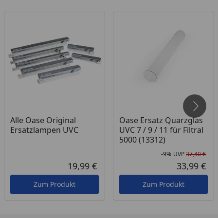
Alle Oase Original
Oase Ersatz Quarzglas
Ersatzlampen UVC
UVC 7 / 9 / 11 für Filtral
5000 (13312)
-9%
UVP
37,40 €
Rab
Urs
19,99 €
33,99 €
Aktueller Preis
Akt
Zum Produkt
Zum Produkt