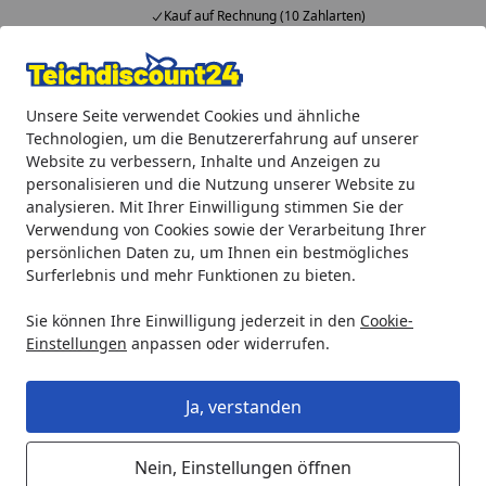
Kauf auf Rechnung (10 Zahlarten)
Alle Produkte
Mein Konto
Wunschl
Ein
Unsere Seite verwendet Cookies und ähnliche
4,92
/ 5
Suchen
Technologien, um die Benutzererfahrung auf unserer
Website zu verbessern, Inhalte und Anzeigen zu
Oase Ersatzteil Filterschale oben für AquaMax Twin (18277)
personalisieren und die Nutzung unserer Website zu
Startseite
analysieren. Mit Ihrer Einwilligung stimmen Sie der
Oase Ersatzteil Filterschale oben für
Verwendung von Cookies sowie der Verarbeitung Ihrer
AquaMax Twin (18277)
persönlichen Daten zu, um Ihnen ein bestmögliches
Surferlebnis und mehr Funktionen zu bieten.
Sie können Ihre Einwilligung jederzeit in den
Cookie-
Einstellungen
anpassen oder widerrufen.
Ja, verstanden
Nein, Einstellungen öffnen