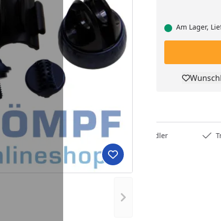
Am Lager, Lie
Wunschl
Pro
Deutschlands bester Händler
Trusted S
Produkt zur Wunschliste hi
Nächstes Bild anzeigen