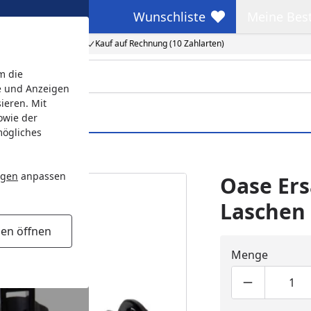
Wunschliste
Meine Bes
Wunschliste
Meine Beste
Kauf auf Rechnung (10 Zahlarten)
m die
e und Anzeigen
ieren. Mit
owie der
mögliches
)
ngen
anpassen
Oase Ers
Laschen 
gen öffnen
Menge
Produktmen
Pro