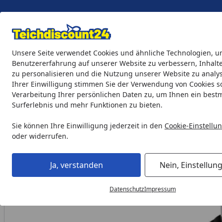
Eigene Montage-Teams
Unsere Seite verwendet Cookies und ähnliche Technologien, u
Benutzererfahrung auf unserer Website zu verbessern, Inhalt
zu personalisieren und die Nutzung unserer Website zu analys
Teichprodukte
Aquaristik
Söll Teichpflege & Fischfutter
Ihrer Einwilligung stimmen Sie der Verwendung von Cookies s
Verarbeitung Ihrer persönlichen Daten zu, um Ihnen ein best
Surferlebnis und mehr Funktionen zu bieten.
Oase Ersatz Düsenhalterung + Laschen für LunAqua3 (27566
Startseite
Sie können Ihre Einwilligung jederzeit in den
Cookie-Einstellu
oder widerrufen.
Ja, verstanden
Nein, Einstellun
Datenschutz
Impressum