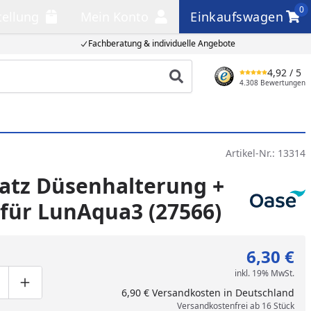
0
tellung
Mein Konto
Einkaufswagen
llung
Mein Konto
Einkaufswagen
Fachberatung & individuelle Angebote
4,92
/ 5
Produkt suchen
4.308 Bewertungen
Artikel-Nr.:
13314
atz Düsenhalterung +
für LunAqua3 (27566)
6,30 €
inkl. 19% MwSt.
ge um eins verringern
duktmenge manuell eingeben
Produktmenge um eins erhöhen
6,90 € Versandkosten in Deutschland
Versandkostenfrei ab 16 Stück