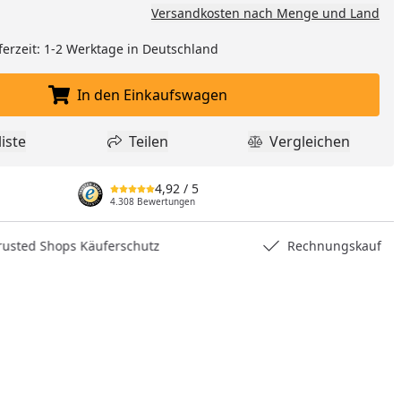
Versandkosten nach Menge und Land
ferzeit: 1-2 Werktage in Deutschland
In den Einkaufswagen
In den Einkaufswagen legen
iste
Teilen
Vergleichen
dukt zur Wunschliste hinzufügen
Teilen
Produkt Vergle
4,92
/ 5
4.308 Bewertungen
hops Käuferschutz
Rechnungskauf
nzufügen