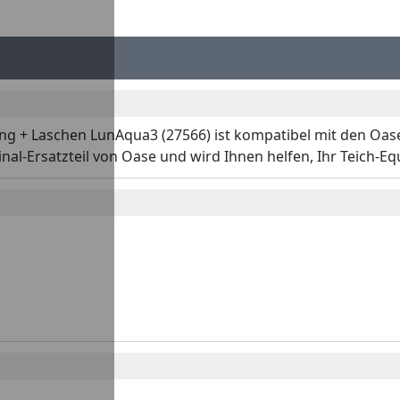
ung + Laschen LunAqua3 (27566) ist kompatibel mit den Oas
inal-Ersatzteil von Oase und wird Ihnen helfen, Ihr Teich-Eq