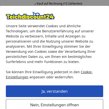
Kauf auf Rechnung (10 Zahlarten)
Alle Produkte
Mein Konto
Wunschl
Ein
Unsere Seite verwendet Cookies und ähnliche
4,92
/ 5
Suchen
Technologien, um die Benutzererfahrung auf unserer
Website zu verbessern, Inhalte und Anzeigen zu
Oase Ersatz Bitronstütze für ProfiClear (35429)
personalisieren und die Nutzung unserer Website zu
Startseite
analysieren. Mit Ihrer Einwilligung stimmen Sie der
Oase Ersatz Bitronstütze für
Verwendung von Cookies sowie der Verarbeitung Ihrer
ProfiClear (35429)
persönlichen Daten zu, um Ihnen ein bestmögliches
Surferlebnis und mehr Funktionen zu bieten.
Sie können Ihre Einwilligung jederzeit in den
Cookie-
Einstellungen
anpassen oder widerrufen.
Ja, verstanden
Nein, Einstellungen öffnen